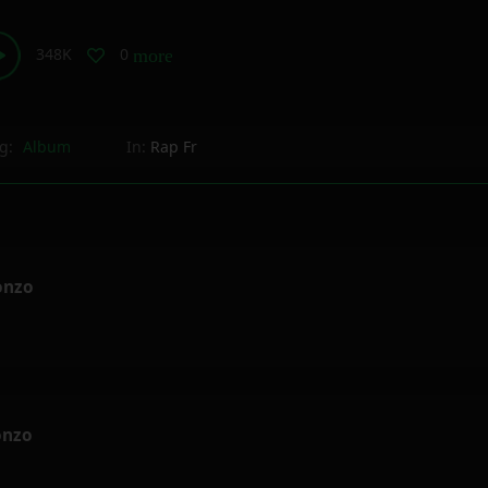
348K
0
more_horiz
g:
Album
In:
Rap Fr
lonzo
onzo