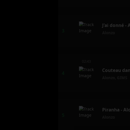
J'ai donné -
Alonzo
02:43
Couteau dans
Alonzo
,
GIMS
Piranha - Al
Alonzo