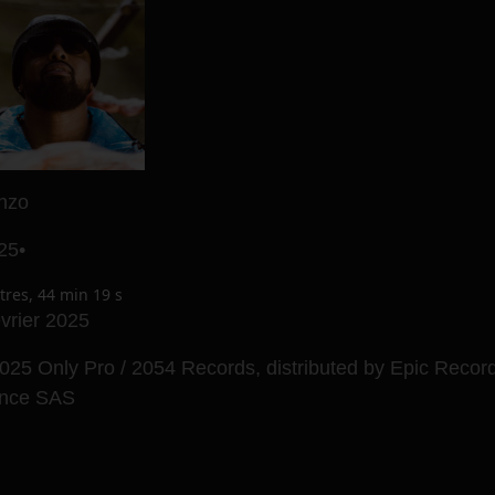
nzo
25
•
itres
,
44 min 19 s
évrier 2025
025 Only Pro / 2054 Records, distributed by Epic Recor
ance SAS