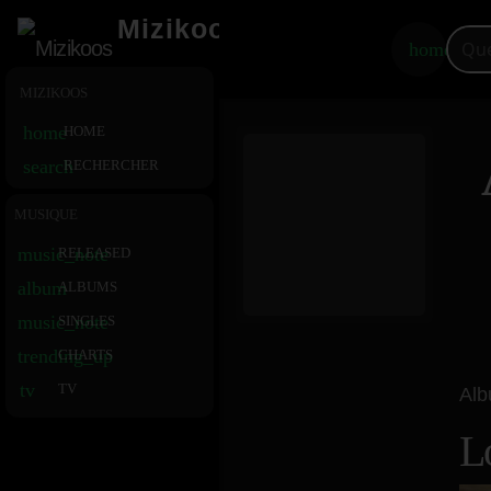
Mizikoos
home
MIZIKOOS
home
HOME
search
RECHERCHER
MUSIQUE
music_note
RELEASED
album
ALBUMS
music_note
SINGLES
trending_up
CHARTS
tv
TV
Al
L