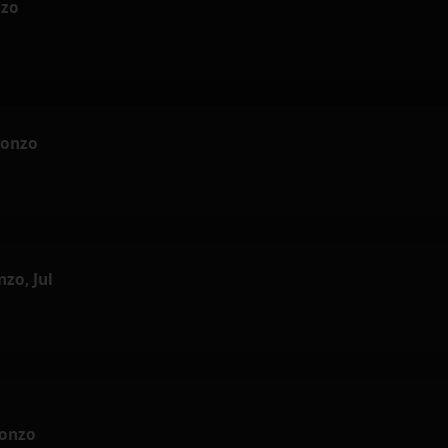
nzo
Alonzo
nzo, Jul
lonzo