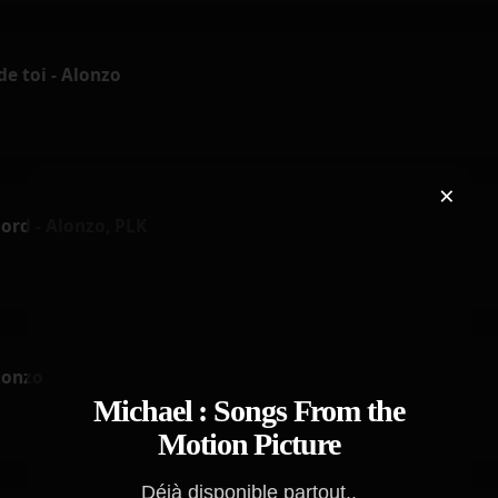
de toi - Alonzo
×
ord - Alonzo, PLK
lonzo
Michael : Songs From the
Motion Picture
Déjà disponible partout..