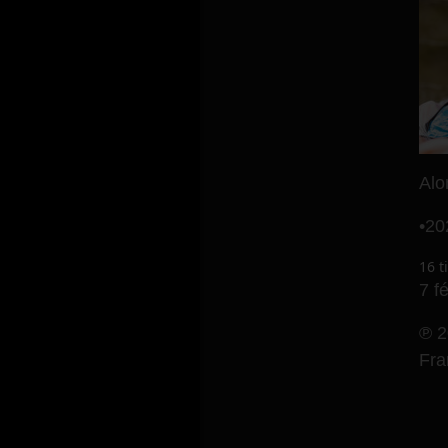
Alo
•
20
16 t
7 f
℗ 2
Fr