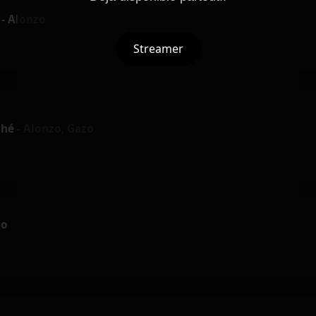
 - Alonzo
Streamer
hé - Alonzo, Gazo
zo