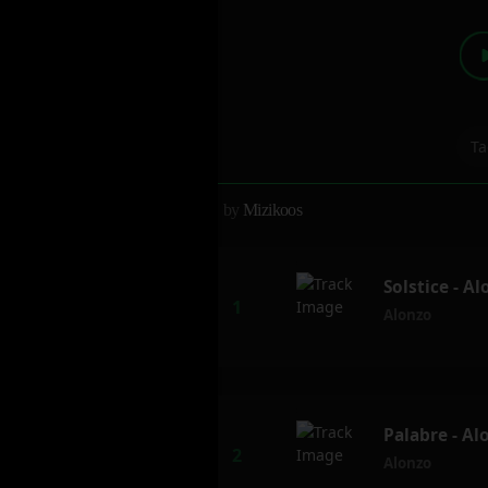
Ta
by
Mizikoos
Solstice - A
Alonzo
Palabre - Al
Alonzo