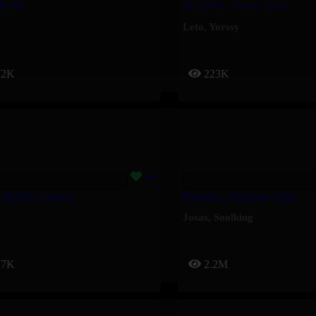
 KLM
PILENLI – Yorssy, Leto
Leto
,
Yorssy
72K
223K
 BOSSE – Yorssy
Paquetà – Soolking, Josas
Josas
,
Soolking
17K
2.2M