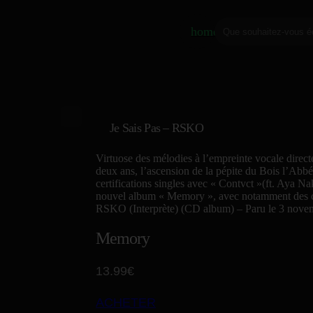
home
Je Sais Pas – RSKO
Virtuose des mélodies à l’empreinte vocale direct
deux ans, l’ascension de la pépite du Bois l’Abbé
certifications singles avec « Contvct »(ft. Aya N
nouvel album « Memory », avec notamment des co
RSKO (Interprète)
(CD album) –
Paru le 3 nove
Memory
13.99€
ACHETER