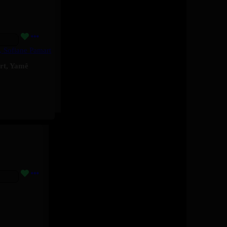
, Sofiane Pamart
rt
,
Yamê