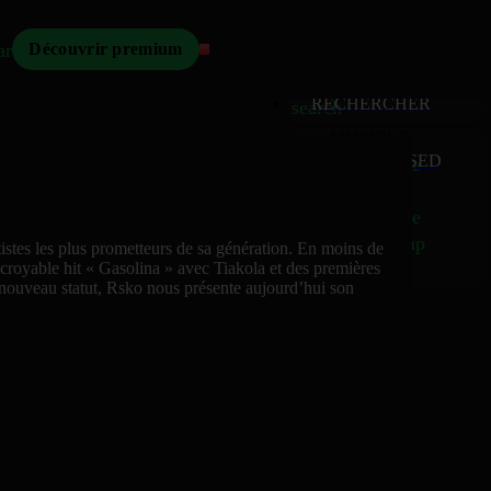
Mizikoos
arch
Découvrir premium
MIZIKOOS
HOME
home
RECHERCHER
search
MUSIQUE
RELEASED
music_note
Albums
album
Singles
music_note
Charts
trending_up
istes les plus prometteurs de sa génération. En moins de
TV
croyable hit « Gasolina » avec Tiakola et des premières
tv
n nouveau statut, Rsko nous présente aujourd’hui son