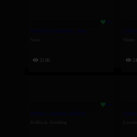
Appelle Les Pompiers – Naza
5 Bleu
Naza
Ninho
213K
2
Oublier – Soolking, KeBlack
Popula
KeBlack
,
Soolking
Lacri