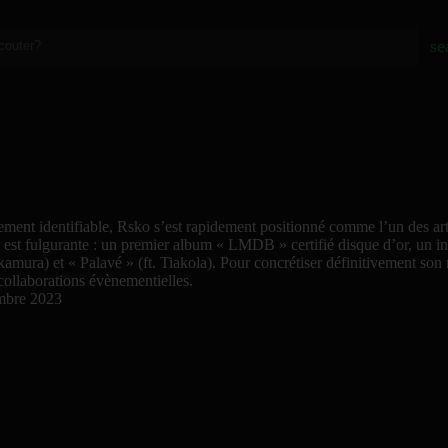
se
ement identifiable, Rsko s’est rapidement positionné comme l’un des art
 est fulgurante : un premier album « LMDB » certifié disque d’or, un in
akamura) et « Palavé » (ft. Tiakola). Pour concrétiser définitivement so
llaborations évènementielles.
mbre 2023