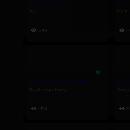
Toute La Forêt – Jul
10K –
JuL
KLM
274K
1
MALABAR – Yorssy, Guy2Bezbar
ICI ÇA
Guy2bezbar
,
Yorssy
Yorssy
237K
2