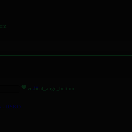
tom
vertical_align_bottom
as - RSKO