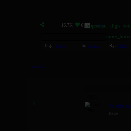
16.7K
0
46
shop_two
vertical_align_bot
more_horiz
Tag:
Single
In:
Rap Fr
By:
Rsko
by
Mizikoos
02:31
Je sais p
Rsko