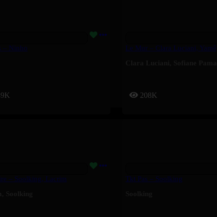
s – Ninho
Le Mur – Clara Luciani, Yamê
Clara Luciani
,
Sofiane Pama
49K
208K
ire – Soolking, Lacrim
Tkt Pas – Soolking
m
,
Soolking
Soolking