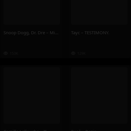
Snoop Dogg, Dr. Dre – Missionary
Tayc – TESTIMONY.
153K
129K