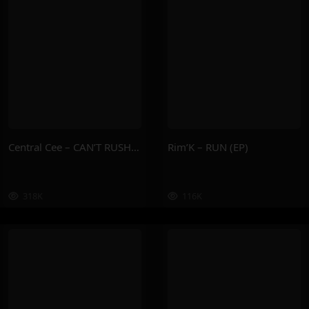
Central Cee – CAN’T RUSH GREATNESS
Rim’K – RUN (EP)
318K
116K