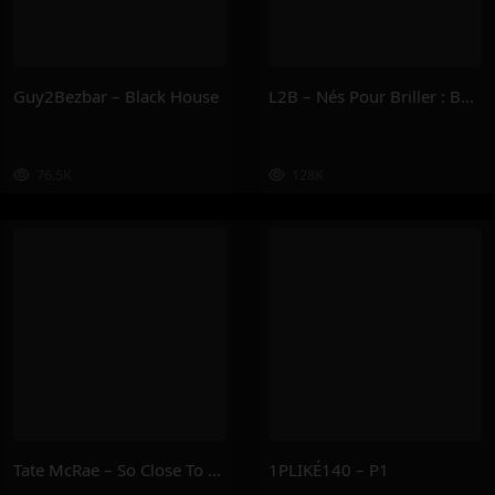
Guy2Bezbar – Black House
L2B – Nés Pour Briller : Book I
76.5K
128K
Tate McRae – So Close To What
1PLIKÉ140 – P1