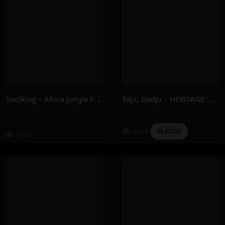
Soolking – Africa Jungle Part.1
Tayc, Dadju – HÉRITAGE : DERNIÈRE EMPREINTE
94.5K
PLATINE
116K