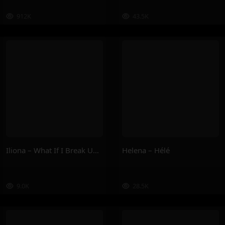
912K
43.5K
Iliona – What If I Break Up With U ?
Helena – Hélé
9.0K
28.5K