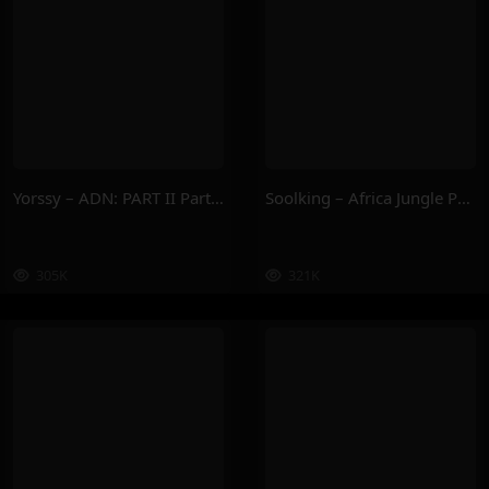
Yorssy – ADN: PART II Part.2
Soolking – Africa Jungle Part.2
305K
321K