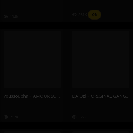
861K
OR
104K
Youssoupha – AMOUR SUPREME
DA Uzi – ORIGINAL GANGSTA
212K
327K