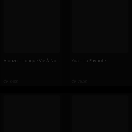
Alonzo – Longue Vie À Nous
Yoa – La Favorite
348K
76.5K