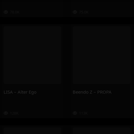
78.0K
75.0K
LISA – Alter Ego
Beendo Z – PROPA
128K
113K