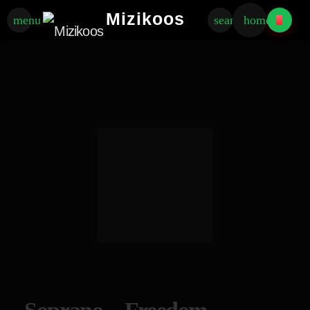
Mizikoos
menu
search
home