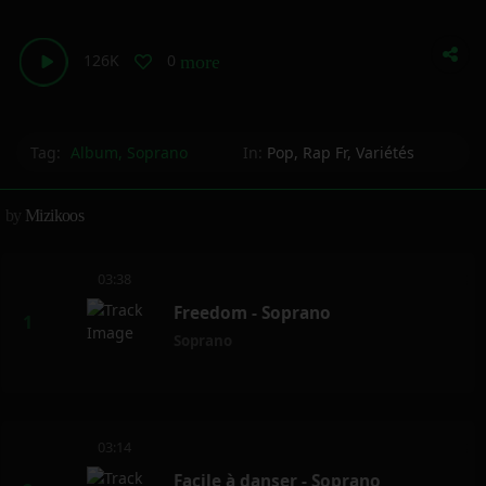
126K
0
more_horiz
Tag:
Album
,
Soprano
In:
Pop
,
Rap Fr
,
Variétés
by
Mizikoos
03:38
Freedom - Soprano
Soprano
03:14
Facile à danser - Soprano