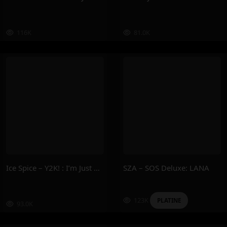
116K
81.0K
Ice Spice – Y2K! : I’m Just A Girl (Deluxe)
SZA – SOS Deluxe: LANA
123K
PLATINE
93.0K