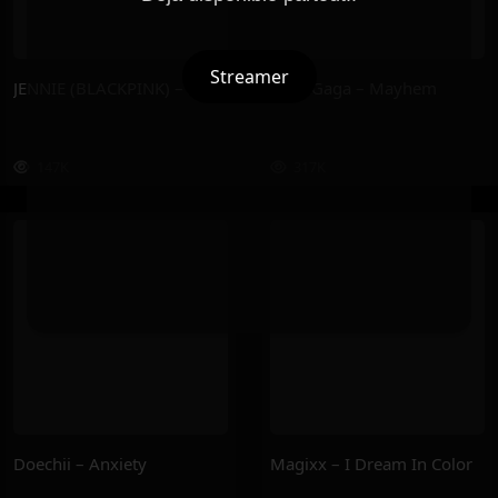
Streamer
JENNIE (BLACKPINK) – RUBY
Lady Gaga – Mayhem
147K
317K
Doechii – Anxiety
Magixx – I Dream In Color