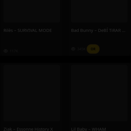
Rilès – SURVIVAL MODE
Bad Bunny – DeBÍ TiRAR MáS FOToS
345K
OR
117K
Ziak – Essonne History X
Lil Baby – WHAM