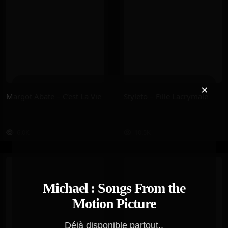
×
Margot Abate – C’est La Vie
Styleto – Fille Lacrymale
6.0K
10.5K
Michael : Songs From the
Motion Picture
Déjà disponible partout..