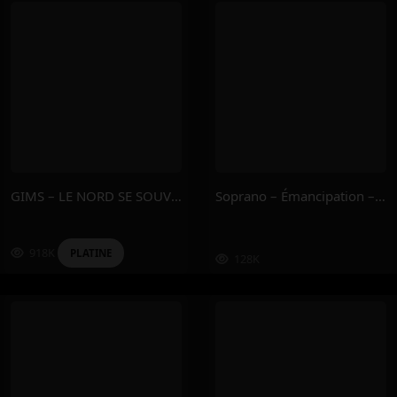
GIMS – LE NORD SE SOUVIENT : L’ODYSSÉE
Soprano – Émancipation – Freedom Pt. II
918K
PLATINE
128K