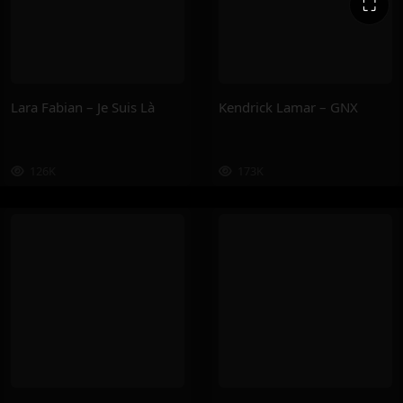
⛶
Lara Fabian – Je Suis Là
Kendrick Lamar – GNX
126K
173K