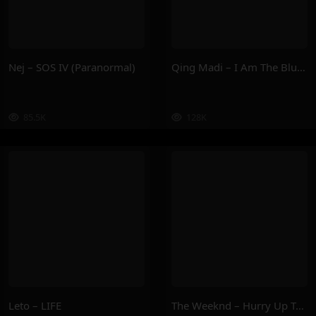
Nej – SOS IV (Paranormal)
Qing Madi – I Am The Blueprint
85.5K
128K
Leto – LIFE
The Weeknd – Hurry Up Tomorrow