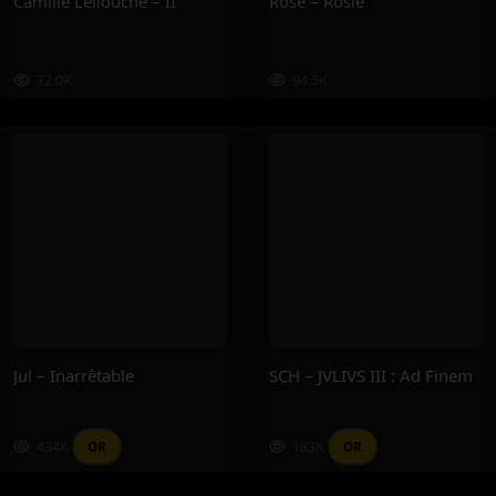
Camille Lellouche – II
Rosé – Rosie
72.0K
94.5K
Jul – Inarrêtable
SCH – JVLIVS III : Ad Finem
434K
183K
OR
OR