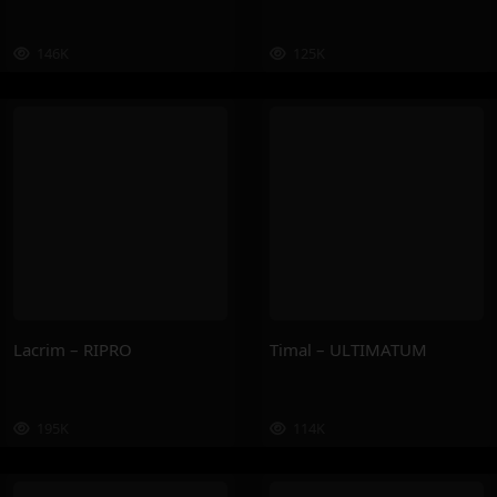
146K
125K
Lacrim – RIPRO
Timal – ULTIMATUM
195K
114K