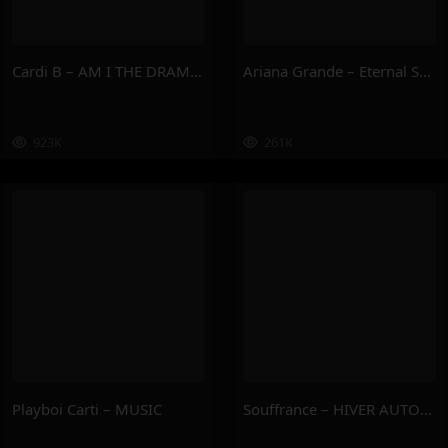
Cardi B – AM I THE DRAMA ?
Ariana Grande – Eternal Sunshine Deluxe: Brighter Days Ahead
923K
261K
Playboi Carti – MUSIC
Souffrance – HIVER AUTOMNE