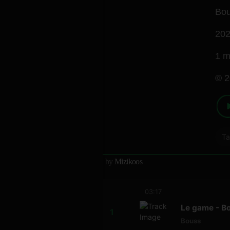
Bo
20
1 m
© 2
T
by
Mizikoos
03:17
Le game - B
Bouss