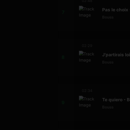
02:48
Pas le choix
Bouss
02:29
J'partirais l
Bouss
02:34
Te quiero - 
Bouss