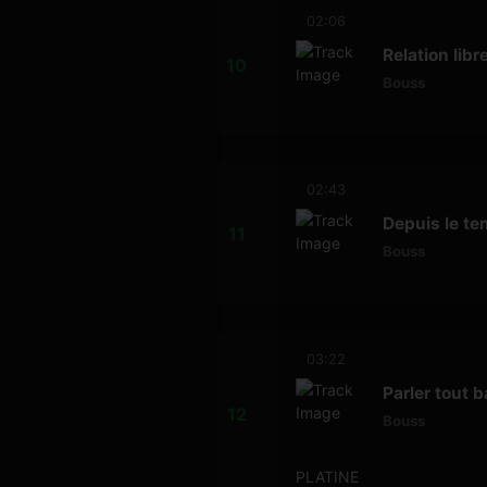
02:06
Relation libr
Bouss
02:43
Depuis le te
Bouss
03:22
Parler tout 
Bouss
PLATINE