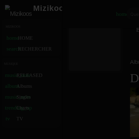
Mizikoos
home
MIZIKOOS
B
home
HOME
search
RECHERCHER
Al
MUSIQUE
D
music_note
RELEASED
album
Albums
music_note
Singles
trending_up
Charts
tv
TV