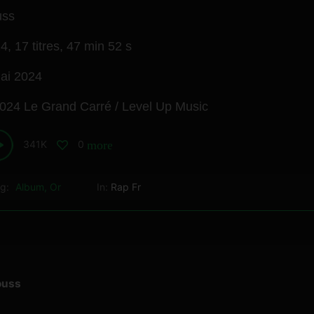
uss
24,
17 titres,
47 min 52 s
ai 2024
024 Le Grand Carré / Level Up Music
341K
0
more_horiz
ag:
Album
,
Or
In:
Rap Fr
ouss