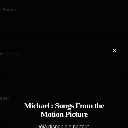
 - Bouss
×
oin - Bouss
Bouss
Michael : Songs From the
Motion Picture
Déjà disponible partout..