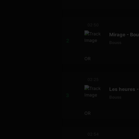
02:50
Mirage - Bo
Bouss
OR
02:25
Les heures 
Bouss
OR
02:54