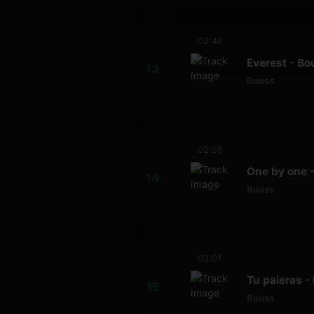
02:40
Everest - Bo
Bouss
02:58
One by one 
Bouss
03:01
Tu paieras -
Bouss