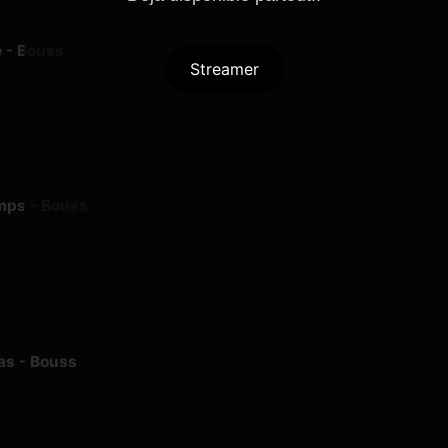
e - Bouss
Streamer
mps - Bouss
bas - Bouss