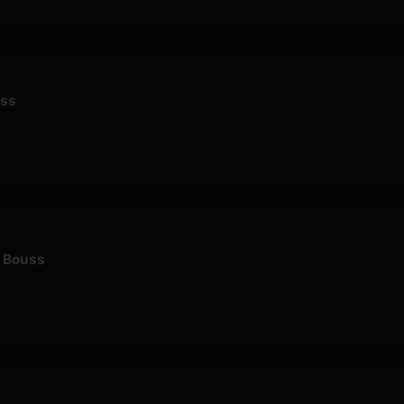
uss
- Bouss