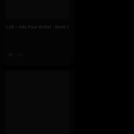
L2B – Nés Pour Briller : Book I
128K