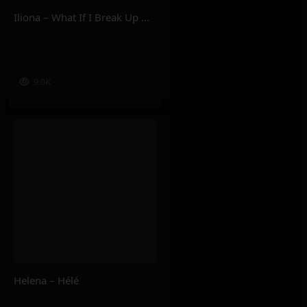
Iliona – What If I Break Up With U ?
9.0K
Helena – Hélé