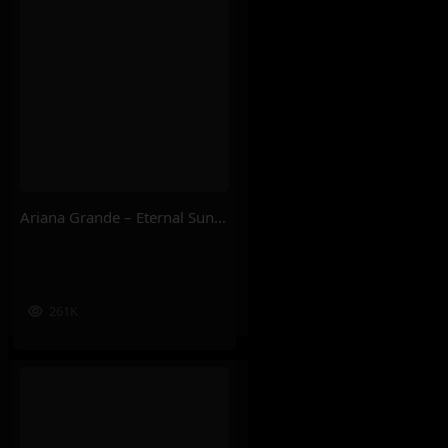
Ariana Grande – Eternal Sunshine Deluxe: Brighter Days Ahead
261K