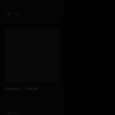
128K
Beendo Z – PROPA
113K