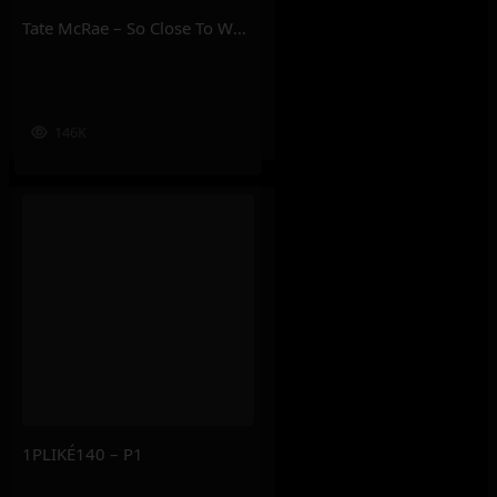
Tate McRae – So Close To What
146K
1PLIKÉ140 – P1