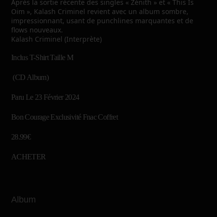
Après la sortie récente des singles « Zénith » et « This Is
Oim », Kalash Criminel revient avec un album sombre,
impressionnant, usant de punchlines marquantes et de
flows nouveaux.
Kalash Criminel (Interprète)
Inclus T-Shirt Taille M
(CD Album)
Paru
Le 23 Février 2024
Bon Courage Exclusivité Fnac Coffret
28.99€
ACHETER
Album