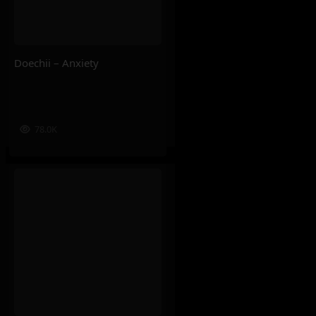
Doechii – Anxiety
78.0K