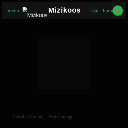
×
Mizikoos
menu
search
home
Kalash Criminel – Bon Courage