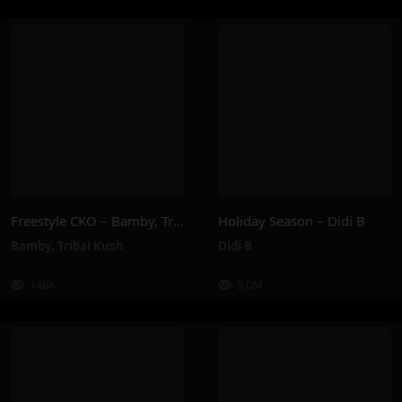
Freestyle CKO – Bamby, Tribal Kush
Holiday Season – Didi B
Bamby
,
Tribal Kush
Didi B
146K
5.0M