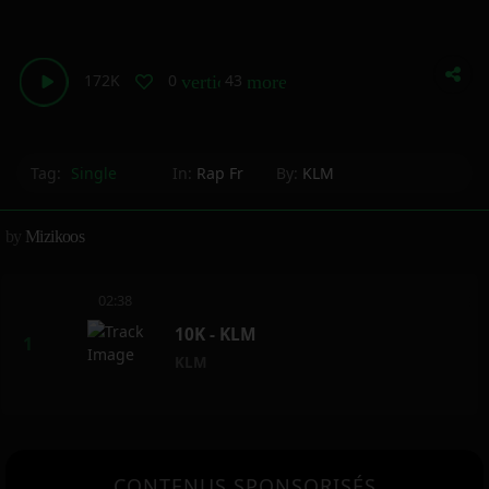
172K
0
43
vertical_align_bottom
more_horiz
Tag:
Single
In:
Rap Fr
By:
KLM
by
Mizikoos
02:38
10K - KLM
KLM
CONTENUS SPONSORISÉS