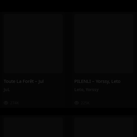
Toute La Forêt – Jul
PILENLI – Yorssy, Leto
JuL
Leto
,
Yorssy
274K
225K