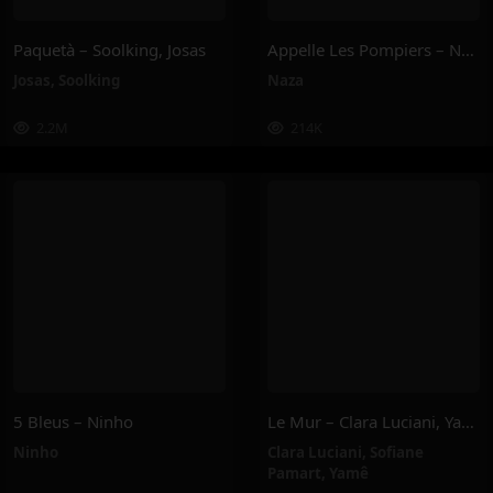
Paquetà – Soolking, Josas
Appelle Les Pompiers – Naza
Josas
,
Soolking
Naza
2.2M
214K
5 Bleus – Ninho
Le Mur – Clara Luciani, Yamê, Sofiane Pamart
Ninho
Clara Luciani
,
Sofiane
Pamart
,
Yamê