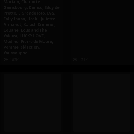
Mariam
,
Charlotte
Gainsbourg
,
Damso
,
Eddy de
Pretto
,
ElGrandeToto
,
Eva
,
Fally Ipupa
,
Hoshi
,
Juliette
Armanet
,
Kalash Criminel
,
Louane
,
Lous and The
Yakuza
,
LUCKY LOVE
,
Médine
,
Pierre de Maere
,
Pomme
,
Sidaction
,
Youssoupha
183K
131K