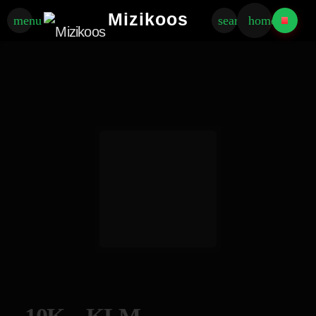
Mizikoos
menu
search
home