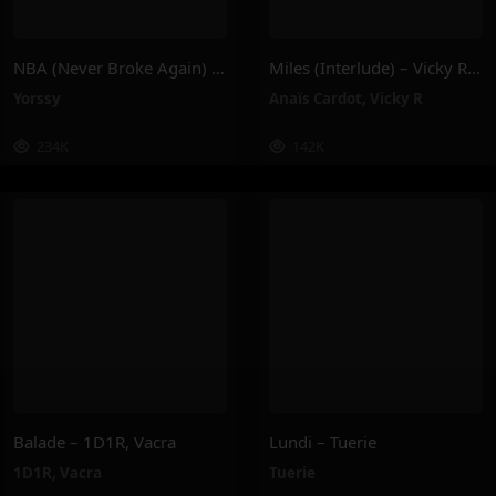
NBA (Never Broke Again) – Yorssy
Miles (Interlude) – Vicky R, Anais Cardot
Yorssy
Anaïs Cardot
,
Vicky R
234K
142K
Balade – 1D1R, Vacra
Lundi – Tuerie
1D1R
,
Vacra
Tuerie