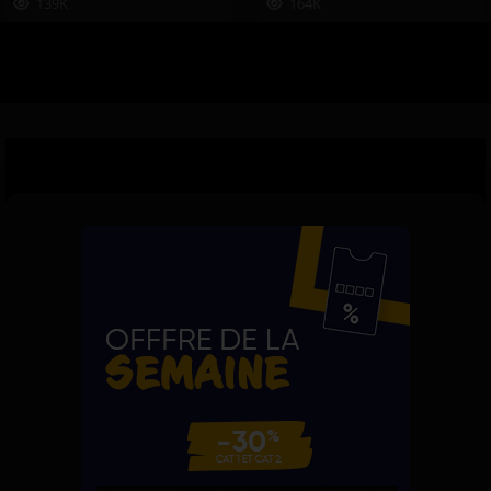
139K
164K