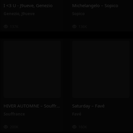
I <3 U - J9ueve, Genezio
Michelangelo – Sopico
Genezio
,
J9ueve
Sopico
137K
136K
HIVER AUTOMNE – Souffrance
Saturday – Favé
Souffrance
Favé
200K
160K