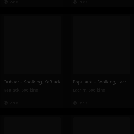
249K
208K
Oublier – Soolking, KeBlack
Populaire – Soolking, Lacrim
KeBlack
,
Soolking
Lacrim
,
Soolking
226K
395K