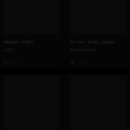
Félonie – USKY
On Go – 8ruki, Serane
USKY
8ruki
,
Serane
152K
131K