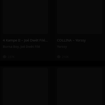
4 Kampe II – Joé Dwèt Filé & Burna Boy
COLLINA – Yorssy
Burna Boy
,
Joé Dwèt Filé
Yorssy
237K
210K