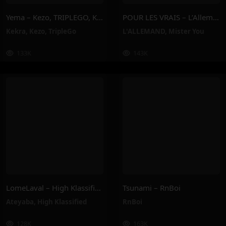
Yema – Kezo, TRIPLEGO, Kekra
POUR LES VRAIS – L’Allemand, Mister You
Kekra
,
Kezo
,
TripleGo
L'ALLEMAND
,
Mister You
133K
143K
LomeLaval – High Klassified, Ateyaba
Tsunami – RnBoi
Ateyaba
,
High Klassified
RnBoi
128K
163K