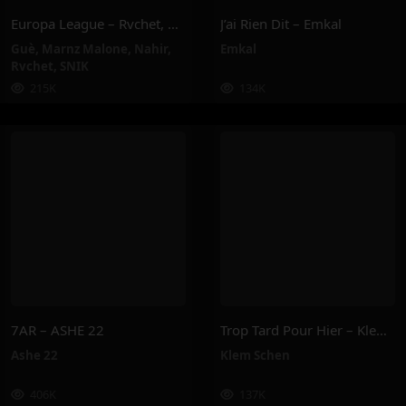
Europa League – Rvchet, Guè, SNIK, Nahir, Marnz Malone
J’ai Rien Dit – Emkal
Guè
,
Marnz Malone
,
Nahir
,
Emkal
Rvchet
,
SNIK
215K
134K
7AR – ASHE 22
Trop Tard Pour Hier – Klem Schen
Ashe 22
Klem Schen
406K
137K