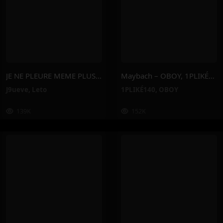
JE NE PLEURE MEME PLUS – J9ueve, Leto
Maybach – OBOY, 1PLIKÉ140
J9ueve
,
Leto
1PLIKÉ140
,
OBOY
139K
152K