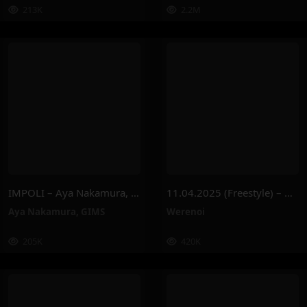
213K
2.2M
IMPOLI – Aya Nakamura, GIMS
11.04.2025 (Freestyle) – Werenoi
Aya Nakamura
,
GIMS
Werenoi
205K
420K