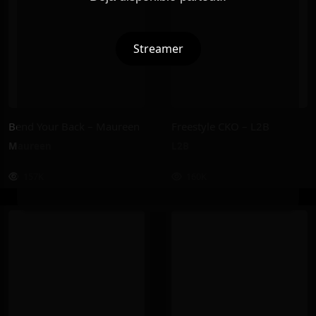
Streamer
Bend Your Back – Maureen
Freestyle CKO – L2B
Maureen
L2B
157K
160K