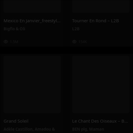
Mexico En Janvier_freestyle 2025 – Bigflo & Oli
Tourner En Rond – L2B
Bigflo & Oli
L2B
1.5M
154K
Grand Soleil
Le Chant Des Oiseaux – BEN Plg, Maman
Adèle Castillon
,
Amadou &
BEN plg
,
Maman