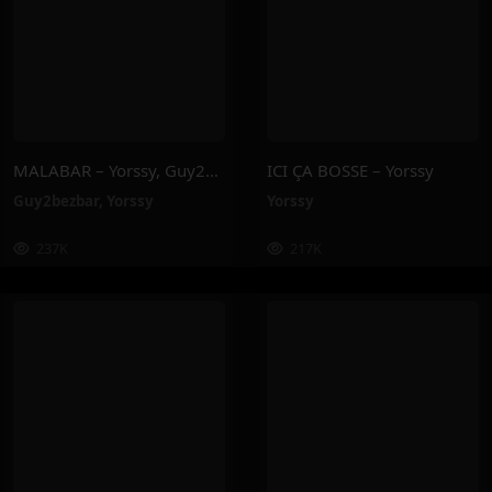
MALABAR – Yorssy, Guy2Bezbar
ICI ÇA BOSSE – Yorssy
Guy2bezbar
,
Yorssy
Yorssy
237K
217K