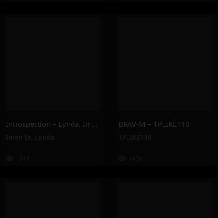
Introspection – Lynda, Imen Es
BRAV-M – 1PLIKÉ140
Imen Es
,
Lynda
1PLIKÉ140
181K
149K