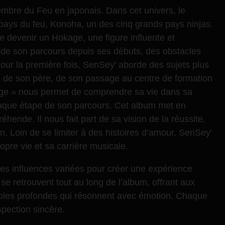
’Ombre du Feu en japonais. Dans cet univers, le
pays du feu, Konoha, un des cinq grands pays ninjas.
 devenir un Hokage, une figure influente et
t de son parcours depuis ses débuts, des obstacles
Pour la première fois, SenSey’ aborde des sujets plus
e de son père, de son passage au centre de formation
age » nous permet de comprendre sa vie dans sa
 chaque étape de son parcours. Cet album met en
éhende. Il nous fait part de sa vision de la réussite,
in. Loin de se limiter à des histoires d’amour, SenSey’
pre vie et sa carrière musicale.
des influences variées pour créer une expérience
 se retrouvent tout au long de l’album, offrant aux
roles profondes qui résonnent avec émotion. Chaque
spection sincère.