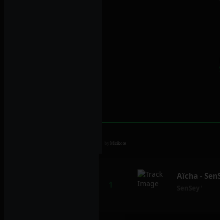
by
Mizikoos
Aïcha - Sen
SenSey'