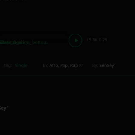
19.8K
0
29
shop_two
vertical_align_bottom
more_horiz
Tag:
Single
In:
Afro
,
Pop
,
Rap Fr
By:
SenSey'
Sey'