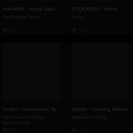
MALABAR – Yorssy, Guy2Bezbar
ICI ÇA BOSSE – Yorssy
Guy2bezbar
,
Yorssy
Yorssy
237K
217K
Le Mur – Clara Luciani, Yamê, Sofiane Pamart
Oublier – Soolking, KeBlack
Clara Luciani
,
Sofiane
KeBlack
,
Soolking
Pamart
,
Yamê
208K
226K