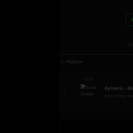
Ta
by
Mizikoos
02:59
Aymeric - Me
John Crepy
,
Me