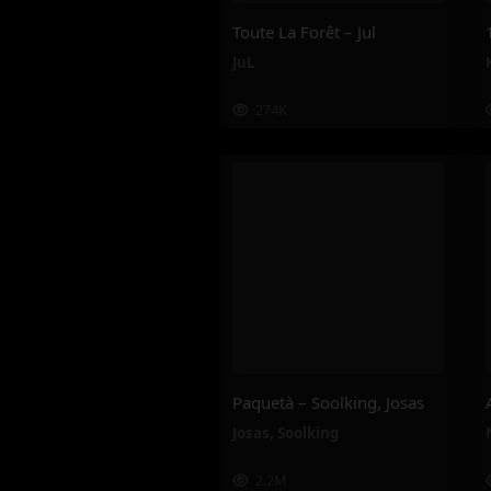
Toute La Forêt – Jul
JuL
274K
Paquetà – Soolking, Josas
Josas
,
Soolking
2.2M