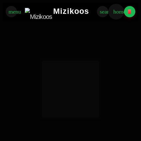
×
Mizikoos
menu
search
home