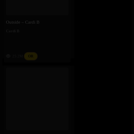
Outside – Cardi B
Cardi B
25.2M
OR