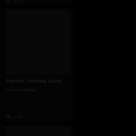
208K
Populaire – Soolking, Lacrim
Lacrim
,
Soolking
395K