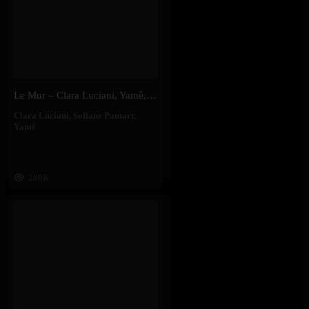
Le Mur – Clara Luciani, Yamê, Sofiane Pamart
Clara Luciani
,
Sofiane Pamart
,
Yamê
208K