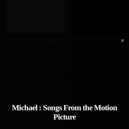
×
Pick It Up – Cardi B, Selena Gomez
Cardi B
,
Selena Gomez
859K
Michael : Songs From the Motion
Picture