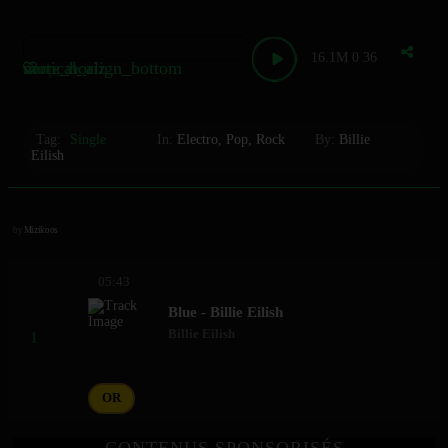
16.1M
0
36
shop_two
vertical_align_bottom
more_horiz
Tag:
Single
In:
Electro
,
Pop
,
Rock
By:
Billie
Eilish
by
Mizikoos
05:43
Blue - Billie Eilish
Billie Eilish
OR