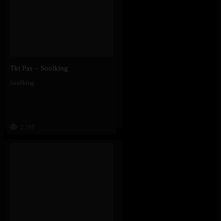
Tkt Pas – Soolking
Soolking
2.3M