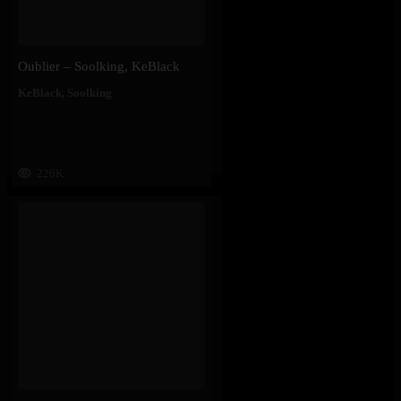
Oublier – Soolking, KeBlack
KeBlack
,
Soolking
226K