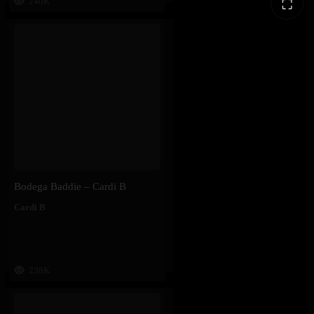
240K
⛶
Bodega Baddie – Cardi B
Cardi B
238K