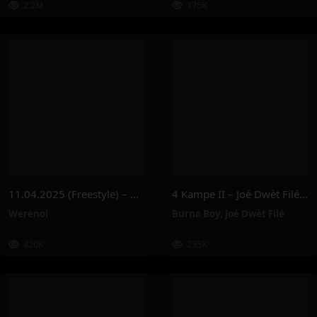
2.2M
175K
11.04.2025 (Freestyle) – Werenoi
4 Kampe II – Joé Dwèt Filé & Burna Boy
Werenoi
Burna Boy
,
Joé Dwèt Filé
420K
235K