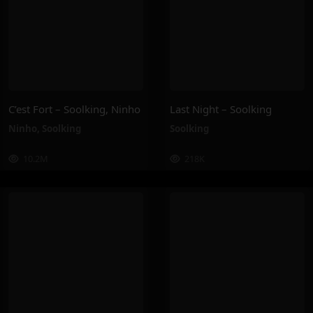
C’est Fort – Soolking, Ninho
Last Night – Soolking
Ninho
,
Soolking
Soolking
10.2M
218K