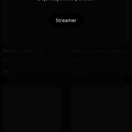
Streamer
Freestyle CKO – L2B
Mexico En Janvier_freestyle 2025 – Bigflo & Oli
L2B
Bigflo & Oli
160K
1.5M