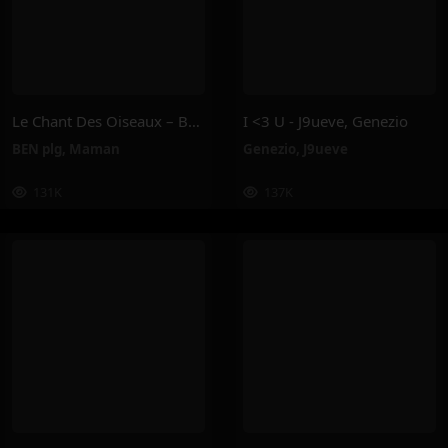
Le Chant Des Oiseaux – BEN Plg, Maman
I <3 U - J9ueve, Genezio
BEN plg
,
Maman
Genezio
,
J9ueve
131K
137K