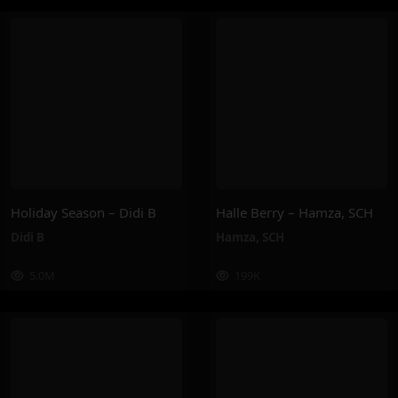
Holiday Season – Didi B
Halle Berry – Hamza, SCH
Didi B
Hamza
,
SCH
5.0M
199K