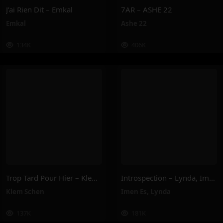
J’ai Rien Dit – Emkal
7AR – ASHE 22
Emkal
Ashe 22
134K
406K
Trop Tard Pour Hier – Klem Schen
Introspection – Lynda, Imen Es
Klem Schen
Imen Es
,
Lynda
137K
181K