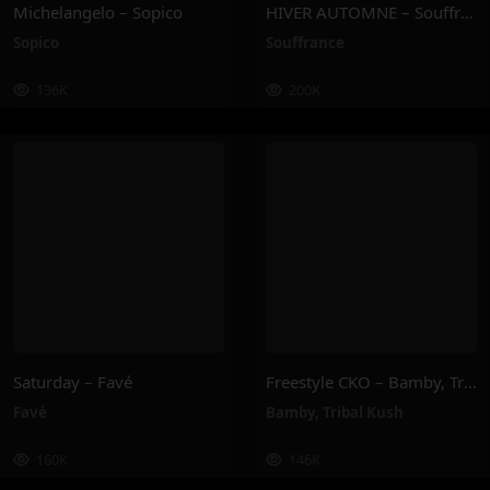
Michelangelo – Sopico
HIVER AUTOMNE – Souffrance
Sopico
Souffrance
136K
200K
Saturday – Favé
Freestyle CKO – Bamby, Tribal Kush
Favé
Bamby
,
Tribal Kush
160K
146K