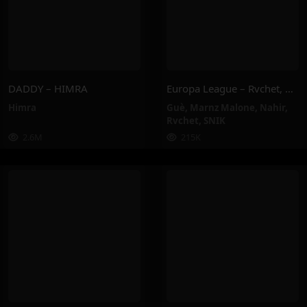
DADDY – HIMRA
Europa League – Rvchet, Guè, SNIK, Nahir, Marnz Malone
Himra
Guè
,
Marnz Malone
,
Nahir
,
Rvchet
,
SNIK
2.6M
215K