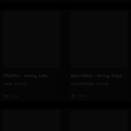
PILENLI – Yorssy, Leto
MALABAR – Yorssy, Guy2Bezbar
Leto
,
Yorssy
Guy2bezbar
,
Yorssy
223K
237K