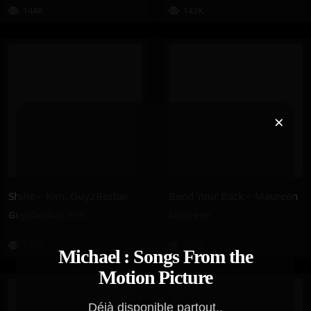
144K
142K
×
Shine – Kim, Guy2Bezbar
Bend Your Back – Maureen
Guy2bezbar
,
Kim
Maureen
175K
157K
Michael : Songs From the
Motion Picture
Déjà disponible partout..