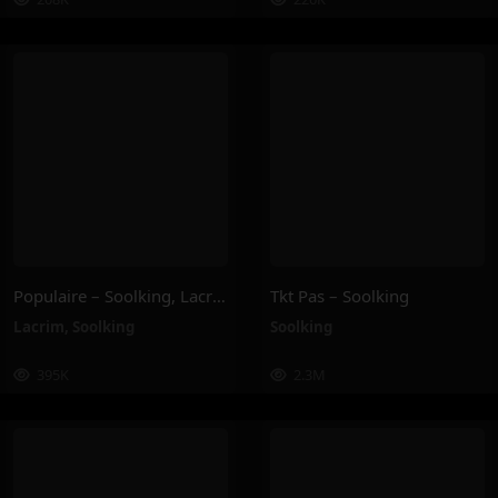
Populaire – Soolking, Lacrim
Tkt Pas – Soolking
Lacrim
,
Soolking
Soolking
395K
2.3M