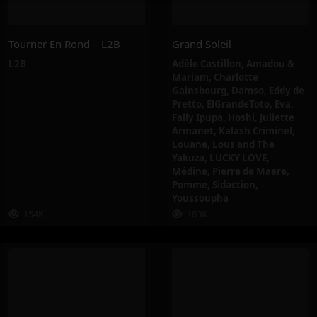
Tourner En Rond – L2B
Grand Soleil
L2B
Adèle Castillon
,
Amadou &
Mariam
,
Charlotte
Gainsbourg
,
Damso
,
Eddy de
Pretto
,
ElGrandeToto
,
Eva
,
Fally Ipupa
,
Hoshi
,
Juliette
Armanet
,
Kalash Criminel
,
Louane
,
Lous and The
Yakuza
,
LUCKY LOVE
,
Médine
,
Pierre de Maere
,
Pomme
,
Sidaction
,
Youssoupha
154K
183K