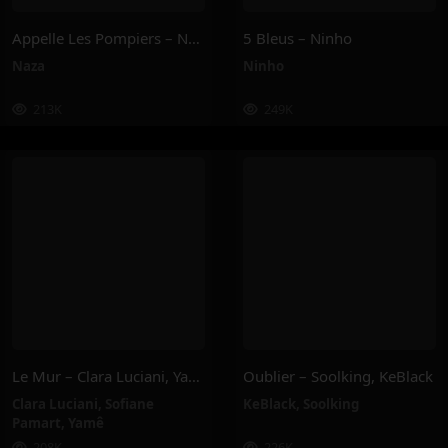
Appelle Les Pompiers – Naza
5 Bleus – Ninho
Naza
Ninho
213K
249K
Le Mur – Clara Luciani, Yamê, Sofiane Pamart
Oublier – Soolking, KeBlack
Clara Luciani
,
Sofiane
KeBlack
,
Soolking
Pamart
,
Yamê
208K
226K