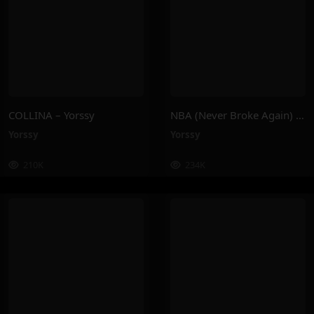
COLLINA – Yorssy
NBA (Never Broke Again) – Yorssy
Yorssy
Yorssy
210K
234K