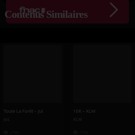
Contenus Similaires
Toute La Forêt – Jul
10K – KLM
JuL
KLM
274K
172K