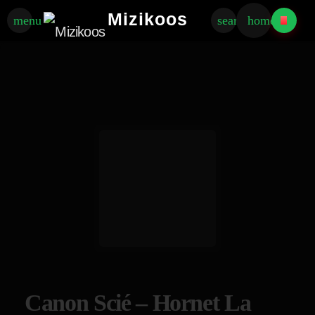
Mizikoos
menu
search
home
Canon Scié – Hornet La