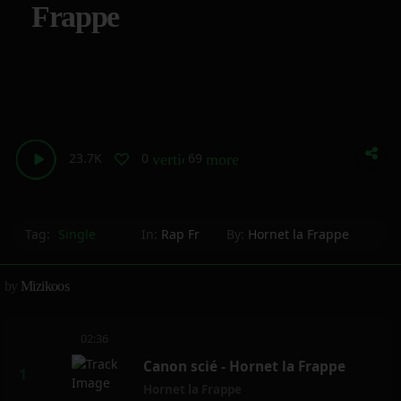
Frappe
23.7K
0
69
vertical_align_bottom
more_horiz
Tag:
Single
In:
Rap Fr
By:
Hornet la Frappe
by
Mizikoos
02:36
Canon scié - Hornet la Frappe
Hornet la Frappe