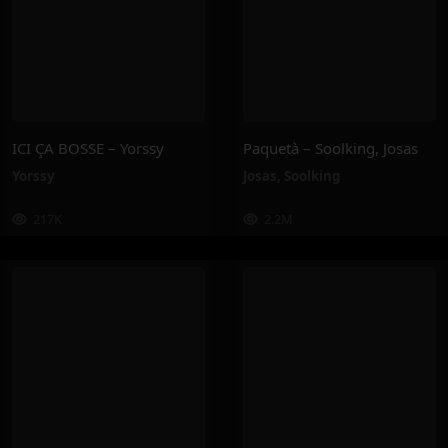
ICI ÇA BOSSE – Yorssy
Paquetà – Soolking, Josas
Yorssy
Josas
,
Soolking
217K
2.2M