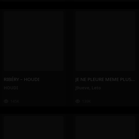
RIBÉRY – HOUDI
JE NE PLEURE MEME PLUS – J9ueve, Leto
HOUDI
J9ueve
,
Leto
145K
139K