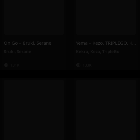
On Go – 8ruki, Serane
Yema – Kezo, TRIPLEGO, Kekra
8ruki
,
Serane
Kekra
,
Kezo
,
TripleGo
131K
133K