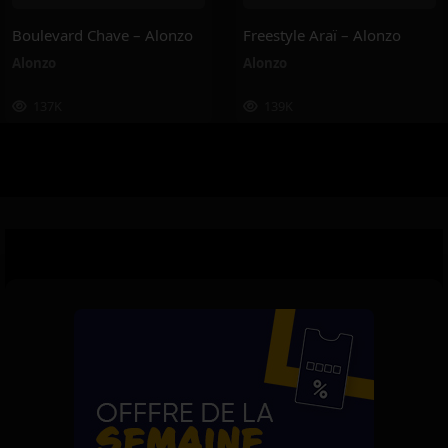
Boulevard Chave – Alonzo
Freestyle Araï – Alonzo
Alonzo
Alonzo
137K
139K