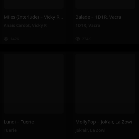
Miles (Interlude) – Vicky R, Anais Cardot
Balade – 1D1R, Vacra
Anaïs Cardot
,
Vicky R
1D1R
,
Vacra
142K
234K
Lundi – Tuerie
MollyPop – Jok’air, La Zowi
Tuerie
Jok'air
,
La Zowi