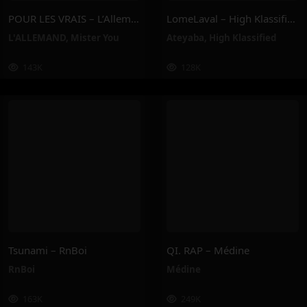
POUR LES VRAIS – L’Allemand, Mister You
LomeLaval – High Klassified, Ateyaba
L'ALLEMAND
,
Mister You
Ateyaba
,
High Klassified
143K
128K
Tsunami – RnBoi
QI. RAP – Médine
RnBoi
Médine
163K
249K