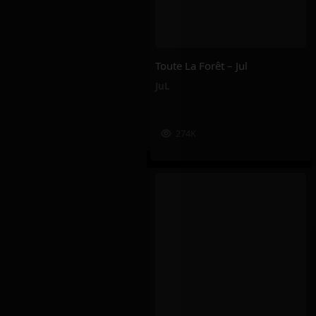
Toute La Forêt – Jul
JuL
274K