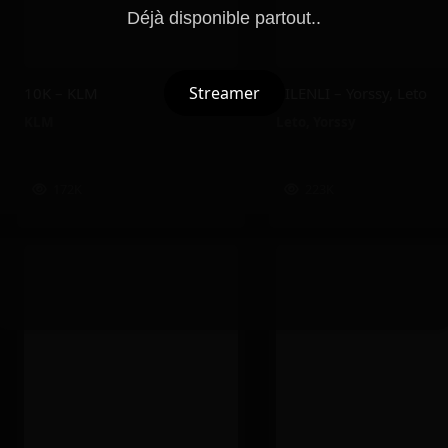
Déjà disponible partout..
Streamer
10K – KLM
PILENLI – Yorssy, Leto
KLM
Leto
,
Yorssy
172K
223K