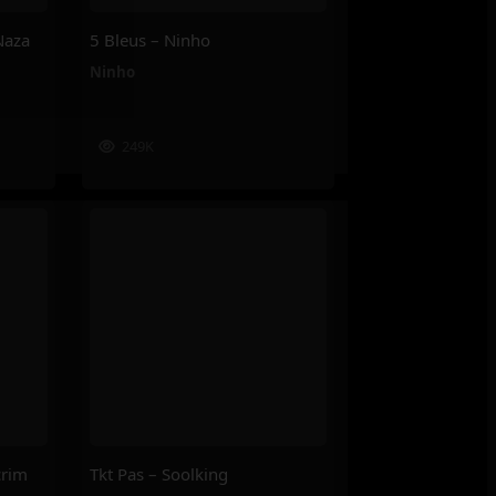
Naza
5 Bleus – Ninho
Ninho
249K
crim
Tkt Pas – Soolking