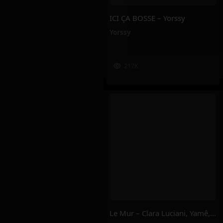
ICI ÇA BOSSE – Yorssy
Yorssy
217K
Le Mur – Clara Luciani, Yamê, Sofiane Pamart