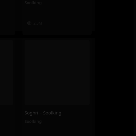
Soolking
2.3M
Soghri – Soolking
Soolking