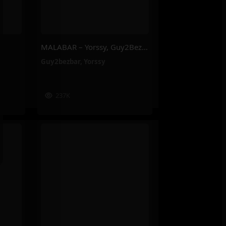
MALABAR – Yorssy, Guy2Bezbar
Guy2bezbar
,
Yorssy
237K