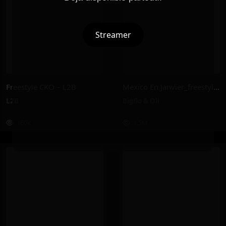
Streamer
Freestyle CKO – L2B
Mexico En Janvier_freestyle 2025 – Bigflo & Oli
L2B
Bigflo & Oli
160K
1.5M