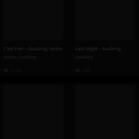
C’est Fort – Soolking, Ninho
Last Night – Soolking
Ninho
,
Soolking
Soolking
10.2M
218K