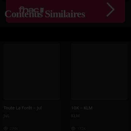
Contenus Similaires
Toute La Forêt – Jul
10K – KLM
JuL
KLM
274K
172K