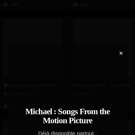
144K
142K
×
Shine – Kim, Guy2Bezbar
Bend Your Back – Maureen
Guy2bezbar
,
Kim
Maureen
175K
157K
Michael : Songs From the
Motion Picture
Déjà disponible partout..