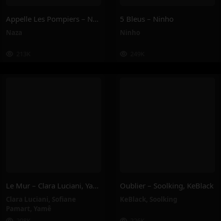
Appelle Les Pompiers – Naza
5 Bleus – Ninho
Naza
Ninho
213K
249K
Le Mur – Clara Luciani, Yamê, Sofiane Pamart
Oublier – Soolking, KeBlack
Clara Luciani
,
Sofiane
KeBlack
,
Soolking
Pamart
,
Yamê
208K
226K