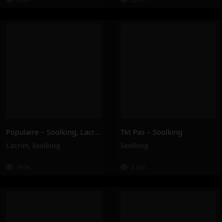
Populaire – Soolking, Lacrim
Tkt Pas – Soolking
Lacrim
,
Soolking
Soolking
395K
2.3M