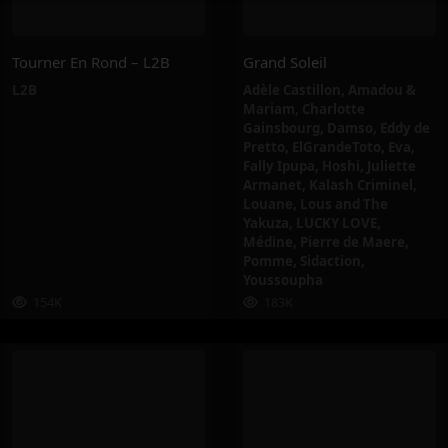
Tourner En Rond – L2B
Grand Soleil
L2B
Adèle Castillon
,
Amadou &
Mariam
,
Charlotte
Gainsbourg
,
Damso
,
Eddy de
Pretto
,
ElGrandeToto
,
Eva
,
Fally Ipupa
,
Hoshi
,
Juliette
Armanet
,
Kalash Criminel
,
Louane
,
Lous and The
Yakuza
,
LUCKY LOVE
,
Médine
,
Pierre de Maere
,
Pomme
,
Sidaction
,
Youssoupha
154K
183K