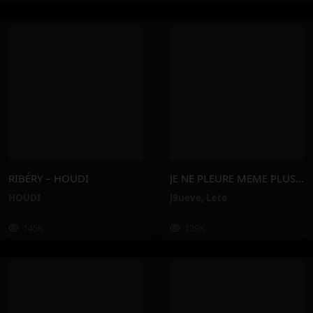
RIBÉRY – HOUDI
JE NE PLEURE MEME PLUS – J9ueve, Leto
HOUDI
J9ueve
,
Leto
145K
139K