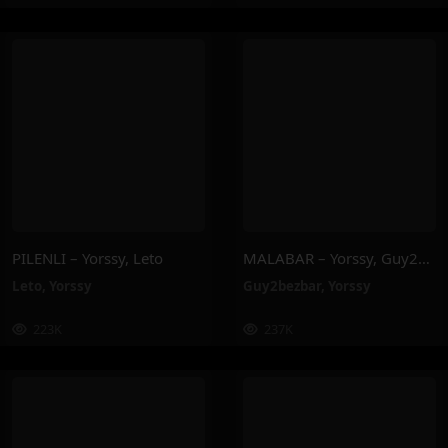
PILENLI – Yorssy, Leto
MALABAR – Yorssy, Guy2Bezbar
Leto
,
Yorssy
Guy2bezbar
,
Yorssy
223K
237K