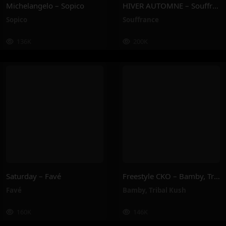
Michelangelo – Sopico
HIVER AUTOMNE – Souffrance
Sopico
Souffrance
136K
200K
Saturday – Favé
Freestyle CKO – Bamby, Tribal Kush
Favé
Bamby
,
Tribal Kush
160K
146K