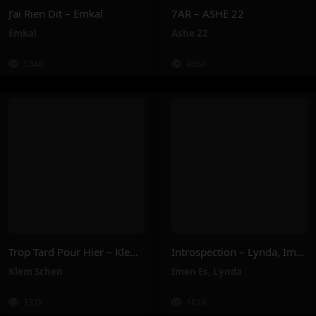
J’ai Rien Dit – Emkal
7AR – ASHE 22
Emkal
Ashe 22
134K
406K
Trop Tard Pour Hier – Klem Schen
Introspection – Lynda, Imen Es
Klem Schen
Imen Es
,
Lynda
137K
181K