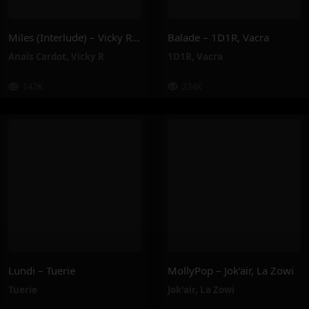
Miles (Interlude) – Vicky R, Anais Cardot
Balade – 1D1R, Vacra
Anaïs Cardot
,
Vicky R
1D1R
,
Vacra
142K
234K
Lundi – Tuerie
MollyPop – Jok’air, La Zowi
Tuerie
Jok'air
,
La Zowi