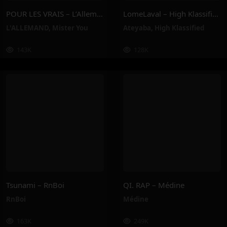
POUR LES VRAIS – L’Allemand, Mister You
LomeLaval – High Klassified, Ateyaba
L'ALLEMAND
,
Mister You
Ateyaba
,
High Klassified
143K
128K
Tsunami – RnBoi
QI. RAP – Médine
RnBoi
Médine
163K
249K