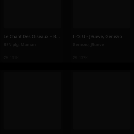
Le Chant Des Oiseaux – BEN Plg, Maman
I <3 U - J9ueve, Genezio
BEN plg
,
Maman
Genezio
,
J9ueve
131K
137K