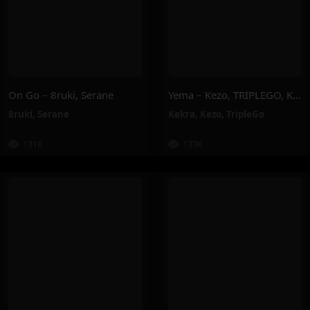
On Go – 8ruki, Serane
Yema – Kezo, TRIPLEGO, Kekra
8ruki
,
Serane
Kekra
,
Kezo
,
TripleGo
131K
133K