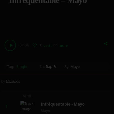
Infréquentable – Mayo
31.8K
0
65
vertical_align_bottom
more_horiz
Tag:
Single
In:
Rap Fr
By:
Mayo
by
Mizikoos
02:18
Infréquentable - Mayo
Mayo