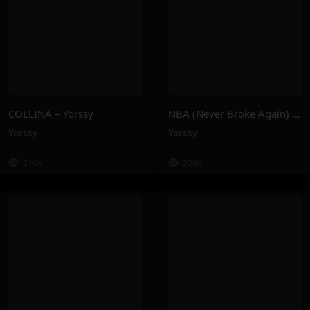
COLLINA – Yorssy
NBA (Never Broke Again) – Yorssy
Yorssy
Yorssy
210K
234K