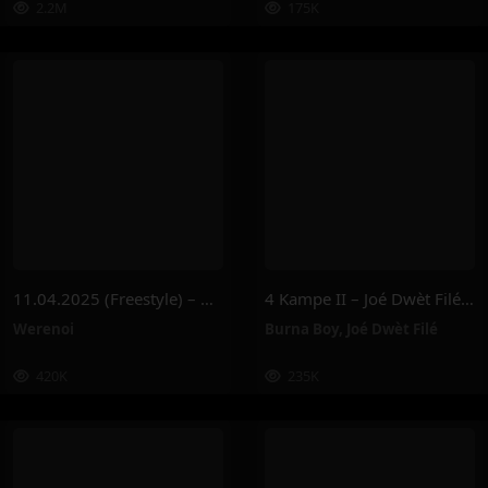
2.2M
175K
11.04.2025 (Freestyle) – Werenoi
4 Kampe II – Joé Dwèt Filé & Burna Boy
Werenoi
Burna Boy
,
Joé Dwèt Filé
420K
235K