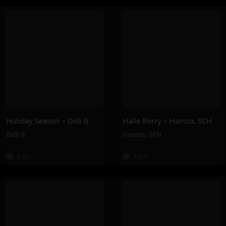
Holiday Season – Didi B
Halle Berry – Hamza, SCH
Didi B
Hamza
,
SCH
5.0M
199K