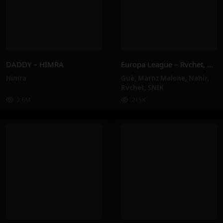
DADDY – HIMRA
Europa League – Rvchet, Guè, SNIK, Nahir, Marnz Malone
Himra
Guè
,
Marnz Malone
,
Nahir
,
Rvchet
,
SNIK
2.6M
215K