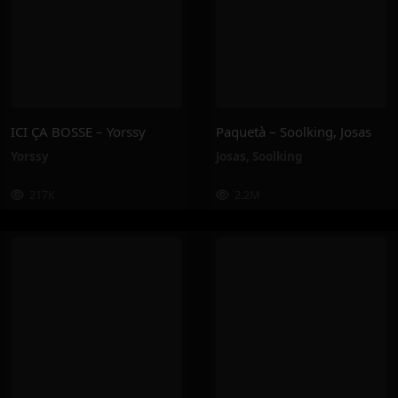
ICI ÇA BOSSE – Yorssy
Paquetà – Soolking, Josas
Yorssy
Josas
,
Soolking
217K
2.2M