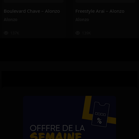
Boulevard Chave – Alonzo
Freestyle Araï – Alonzo
Alonzo
Alonzo
137K
139K