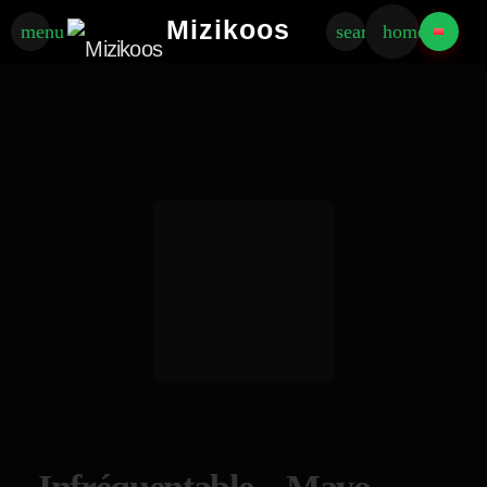
Mizikoos
menu
search
home