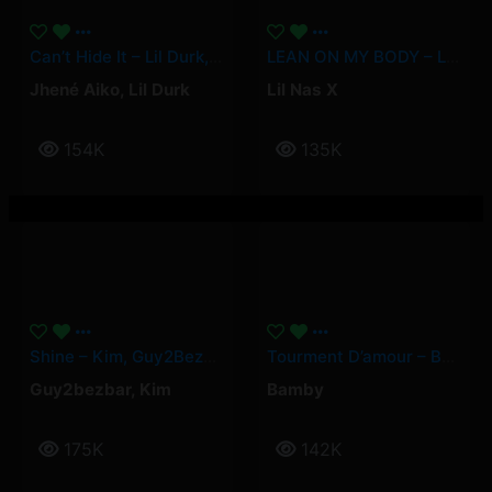
Can’t Hide It – Lil Durk, Jhené Aiko
LEAN ON MY BODY – Lil Nas X
Jhené Aiko
,
Lil Durk
Lil Nas X
154K
135K
Shine – Kim, Guy2Bezbar
Tourment D’amour – Bamby
Guy2bezbar
,
Kim
Bamby
175K
142K