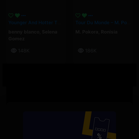
Younger And Hotter Than Me – Selena Gomez, Benny Blanco
Tour Du Monde – M. Pokora, Ronisia
benny blanco
,
Selena
M. Pokora
,
Ronisia
Gomez
148K
186K