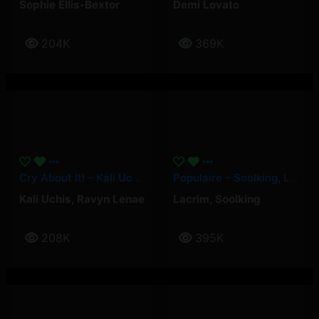
Sophie Ellis-Bextor
Demi Lovato
204K
369K
Cry About It! – Kali Uchis, Ravyn Lenae
Populaire – Soolking, Lacrim
Kali Uchis
,
Ravyn Lenae
Lacrim
,
Soolking
208K
395K