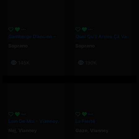
Gamberge D’ancien – Soprano
Quoi Qu’il Arrive Ça Va Aller – Soprano
Soprano
Soprano
145K
190K
Loin De Moi – Vianney, Nej
La Fierté
Nej
,
Vianney
Gazo
,
Vianney