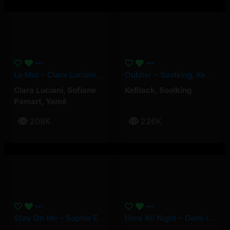
Le Mur – Clara Luciani, Yamê, Sofiane Pamart
Oublier – Soolking, KeBlack
Clara Luciani
,
Sofiane
KeBlack
,
Soolking
Pamart
,
Yamê
208K
226K
Stay On Me – Sophie Ellis-Bextor
Here All Night – Demi Lovato