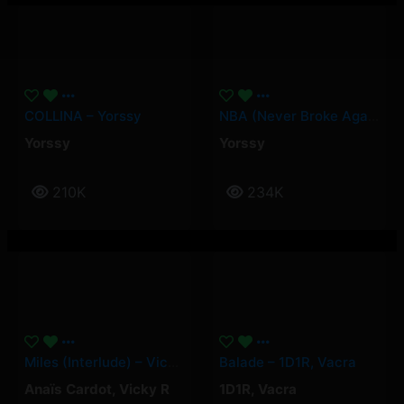
COLLINA – Yorssy
NBA (Never Broke Again) – Yorssy
Yorssy
Yorssy
210K
234K
Miles (Interlude) – Vicky R, Anais Cardot
Balade – 1D1R, Vacra
Anaïs Cardot
,
Vicky R
1D1R
,
Vacra