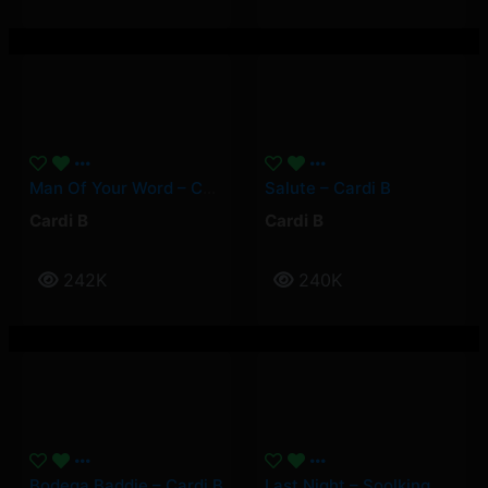
Man Of Your Word – Cardi B
Salute – Cardi B
Cardi B
Cardi B
242K
240K
Bodega Baddie – Cardi B
Last Night – Soolking