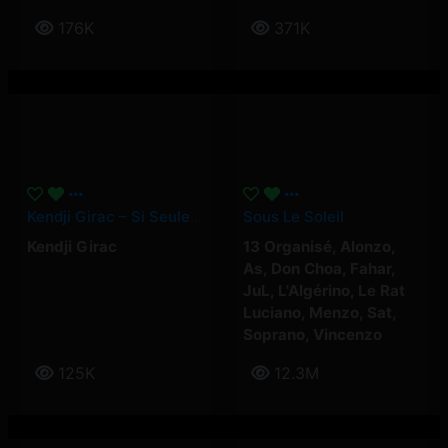
176K
371K
Kendji Girac – Si Seulement… (clip Officiel)
Sous Le Soleil
Kendji Girac
13 Organisé
,
Alonzo
,
As
,
Don Choa
,
Fahar
,
JuL
,
L'Algérino
,
Le Rat
Luciano
,
Menzo
,
Sat
,
Soprano
,
Vincenzo
125K
12.3M