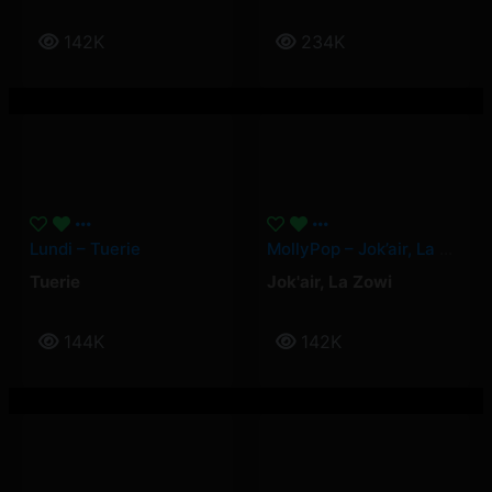
142K
234K
Lundi – Tuerie
MollyPop – Jok’air, La Zowi
Tuerie
Jok'air
,
La Zowi
144K
142K