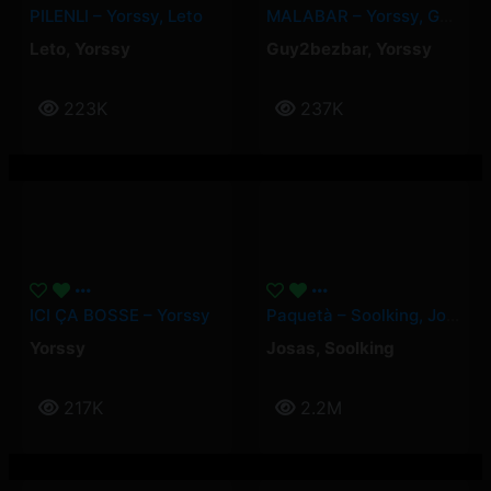
PILENLI – Yorssy, Leto
MALABAR – Yorssy, Guy2Bezbar
Leto
,
Yorssy
Guy2bezbar
,
Yorssy
223K
237K
ICI ÇA BOSSE – Yorssy
Paquetà – Soolking, Josas
Yorssy
Josas
,
Soolking
217K
2.2M