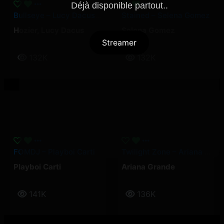
Déjà disponible partout..
Bullseye – Lucy Dacus, Hozier
Stained – Selena Gomez
Hozier
,
Lucy Dacus
Selena Gomez
Streamer
132K
132K
FOMDJ – Playboi Carti
Twilight Zone – Ariana Grande
Playboi Carti
Ariana Grande
141K
136K