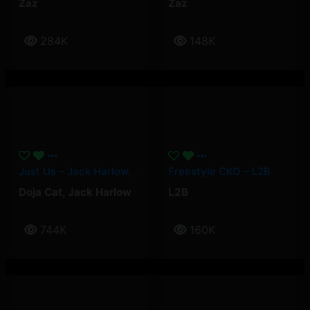
Zaz
Zaz
284K
148K
Just Us – Jack Harlow, Doja Cat
Freestyle CKO – L2B
Doja Cat
,
Jack Harlow
L2B
744K
160K