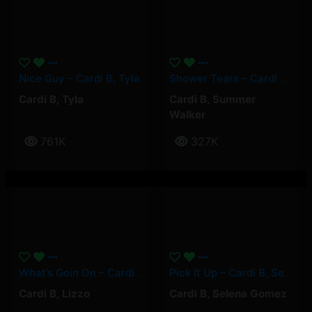
Nice Guy – Cardi B, Tyla
Shower Tears – Cardi B, Summer Walker
Cardi B
,
Tyla
Cardi B
,
Summer
Walker
761K
327K
What’s Goin On – Cardi B, Lizzo
Pick It Up – Cardi B, Selena Gomez
Cardi B
,
Lizzo
Cardi B
,
Selena Gomez