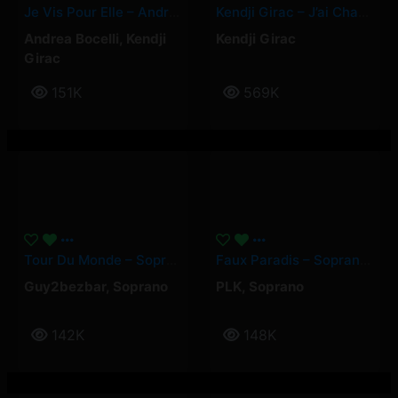
Je Vis Pour Elle – Andrea Bocelli, Kendji Girac
Kendji Girac – J’ai Changé
Andrea Bocelli
,
Kendji
Kendji Girac
Girac
151K
569K
Tour Du Monde – Soprano, Guy2bezbar
Faux Paradis – Soprano, PLK
Guy2bezbar
,
Soprano
PLK
,
Soprano
142K
148K