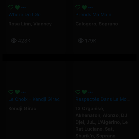
Where Do I Go
Prends Ma Main
Rosa Linn
,
Vianney
Calogero
,
Soprano
428K
179K
Le Choix – Kendji Girac
Respectés Dans Le Monde
Kendji Girac
13 Organisé
,
Akhenaton
,
Alonzo
,
DJ
Djel
,
JuL
,
L'Algérino
,
Le
Rat Luciano
,
Sat
,
Shurik'n
,
Soprano