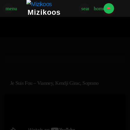
menu
search
home
Mizikoos
Je Suis Fou – Vianney, Kendji Girac, Soprano