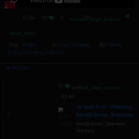
31.3M
0
110
vertical_align_bottom
more_horiz
Tag:
Single
In:
Pop
,
Variétés
By:
Kendji
Girac
,
Soprano
,
Vianney
by
Mizikoos
vertical_align_bottom
03:46
Je suis fou - Vianney,
Kendji Girac, Soprano
Kendji Girac
,
Soprano
,
Vianney