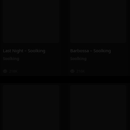
Last Night – Soolking
Barbossa – Soolking
Soolking
Soolking
218K
216K