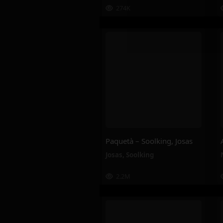
274K
Paquetà – Soolking, Josas
Josas
,
Soolking
2.2M