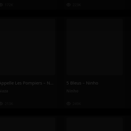
172K
223K
Appelle Les Pompiers – Naza
5 Bleus – Ninho
Naza
Ninho
213K
249K