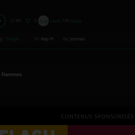
22.8K
0
186
shop_two
vertical_align_bottom
more_horiz
g:
Single
In:
Rap Fr
By:
Josman
s Flammes
CONTENUS SPONSORISÉS