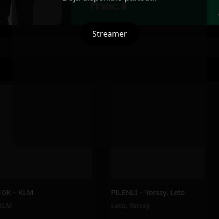
Streamer
10K – KLM
PILENLI – Yorssy, Leto
KLM
Leto
,
Yorssy