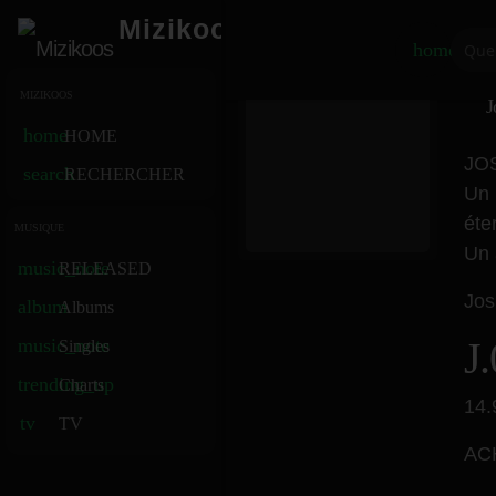
Mizikoos
home
MIZIKOOS
J
home
HOME
JOS
search
RECHERCHER
Un 
éte
MUSIQUE
Un 
music_note
RELEASED
Jos
album
Albums
J
music_note
Singles
trending_up
Charts
14.
tv
TV
AC