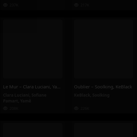
237K
217K
Le Mur – Clara Luciani, Yamê, Sofiane Pamart
Oublier – Soolking, KeBlack
Clara Luciani
,
Sofiane
KeBlack
,
Soolking
Pamart
,
Yamê
208K
226K