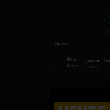
Ta
by
Mizikoos
Josman - Le
Josman