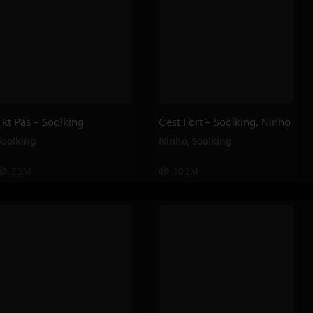
Tkt Pas – Soolking
C’est Fort – Soolking, Ninho
Soolking
Ninho
,
Soolking
2.3M
10.2M