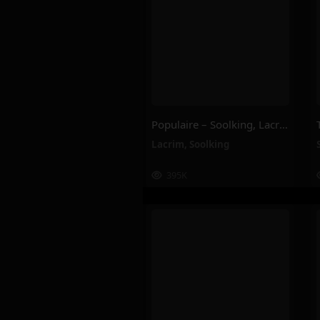
Populaire – Soolking, Lacrim
Lacrim
,
Soolking
395K