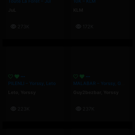
Toute La Forêt – Jul
10K – KLM
JuL
KLM
273K
172K
PILENLI – Yorssy, Leto
MALABAR – Yorssy, Guy2Bezbar
Leto
,
Yorssy
Guy2bezbar
,
Yorssy
223K
237K