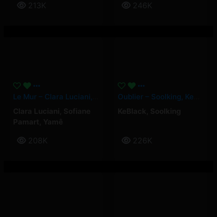
213K
246K
Le Mur – Clara Luciani, Yamê, Sofiane Pamart
Oublier – Soolking, KeBlack
Clara Luciani
,
Sofiane
KeBlack
,
Soolking
Pamart
,
Yamê
208K
226K