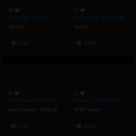
COLLINA – Yorssy
NBA (Never Broke Again) – Yorssy
Yorssy
Yorssy
210K
234K
Miles (Interlude) – Vicky R, Anais Cardot
Balade – 1D1R, Vacra
Anaïs Cardot
,
Vicky R
1D1R
,
Vacra
142K
232K