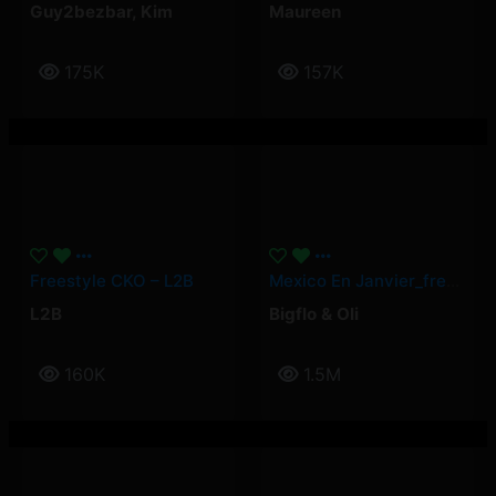
Guy2bezbar
,
Kim
Maureen
175K
157K
Freestyle CKO – L2B
Mexico En Janvier_freestyle 2025 – Bigflo & Oli
L2B
Bigflo & Oli
160K
1.5M