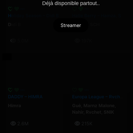
Déjà disponible partout..
Holiday Season – Didi B
Halle Berry – Hamza, SCH
Didi B
Hamza
,
SCH
Streamer
5.0M
197K
DADDY – HIMRA
Europa League – Rvchet, Guè, SNIK, Nahir, Marnz Malone
Himra
Guè
,
Marnz Malone
,
Nahir
,
Rvchet
,
SNIK
2.6M
215K