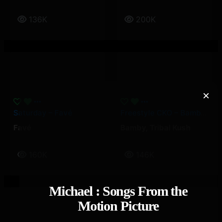
136K
200K
×
Saturday – Favé
Freestyle CKO – Bamby, Tribal Kush
Favé
Bamby
,
Tribal Kush
160K
146K
Michael : Songs From the
Motion Picture