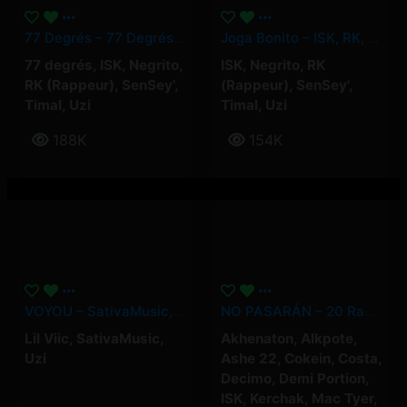
77 Degrés – 77 Degrés, UZI, RK, Timal, ISK, SenSey’, Negrito
Joga Bonito – ISK, RK, Timal, UZI, Negrito, SenSey
77 degrés
,
ISK
,
Negrito
,
ISK
,
Negrito
,
RK
RK (Rappeur)
,
SenSey'
,
(Rappeur)
,
SenSey'
,
Timal
,
Uzi
Timal
,
Uzi
188K
154K
VOYOU – SativaMusic, UZI, Lil Viic
NO PASARÁN – 20 Rappeurs En 9’43 Contre Le RN (Clip Officiel)
Lil Viic
,
SativaMusic
,
Akhenaton
,
Alkpote
,
Uzi
Ashe 22
,
Cokein
,
Costa
,
Decimo
,
Demi Portion
,
ISK
,
Kerchak
,
Mac Tyer
,