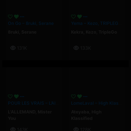
On Go – 8ruki, Serane
Yema – Kezo, TRIPLEGO, Kekra
8ruki
,
Serane
Kekra
,
Kezo
,
TripleGo
131K
133K
POUR LES VRAIS – L’Allemand, Mister You
LomeLaval – High Klassified, Ateyaba
L'ALLEMAND
,
Mister
Ateyaba
,
High
You
Klassified
143K
128K