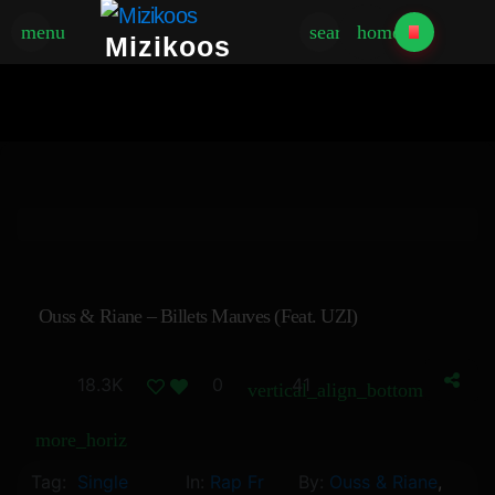
menu
search
home
Mizikoos
Ouss & Riane – Billets Mauves (feat. UZI)
18.3K
0
41
vertical_align_bottom
more_horiz
Tag:
Single
In:
Rap Fr
By:
Ouss & Riane
,