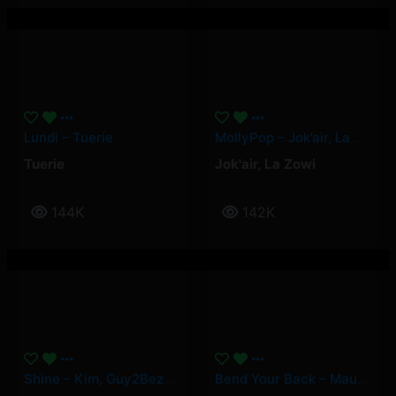
Lundi – Tuerie
MollyPop – Jok’air, La Zowi
Tuerie
Jok'air
,
La Zowi
144K
142K
Shine – Kim, Guy2Bezbar
Bend Your Back – Maureen