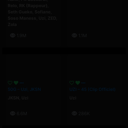
Relo
,
RK (Rappeur)
,
Seth Gueko
,
Sofiane
,
Soso Maness
,
Uzi
,
ZED
,
Zola
1.9M
1.1M
50G – Uzi, JKSN
UZI – 45 (Clip Officiel)
JKSN
,
Uzi
Uzi
6.6M
286K