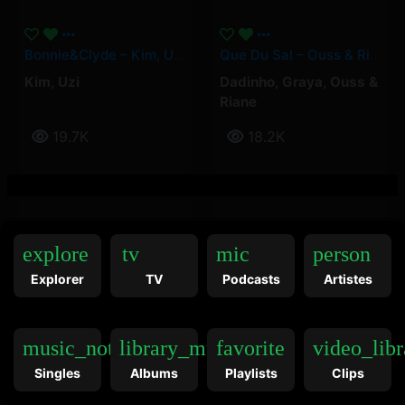
Bonnie&Clyde – Kim, UZI
Que Du Sal – Ouss & Riane, Dadinho, Graya
Kim
,
Uzi
Dadinho
,
Graya
,
Ouss &
Riane
19.7K
18.2K
explore
tv
mic
person
Explorer
TV
Podcasts
Artistes
Uzi – Akrapo 7
À La Fête – UZI
Uzi
Uzi
music_note
library_music
favorite
video_libr
Singles
Albums
Playlists
Clips
31.8K
89.2M
DIAMANT