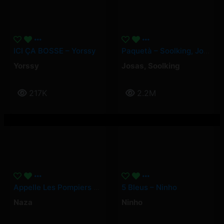
ICI ÇA BOSSE – Yorssy
Paquetà – Soolking, Josas
Yorssy
Josas
,
Soolking
217K
2.2M
Appelle Les Pompiers – Naza
5 Bleus – Ninho
Naza
Ninho