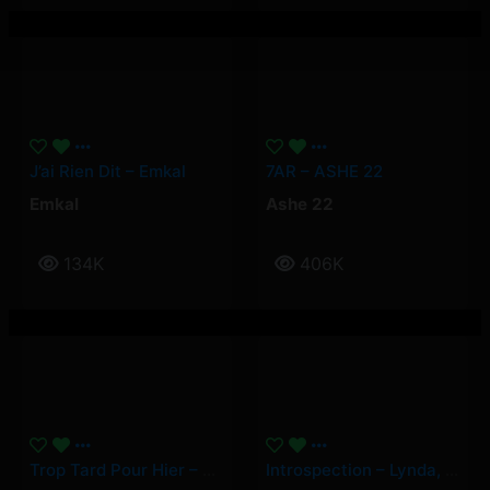
J’ai Rien Dit – Emkal
7AR – ASHE 22
Emkal
Ashe 22
134K
406K
Trop Tard Pour Hier – Klem Schen
Introspection – Lynda, Imen Es