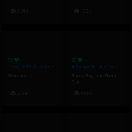
2.2M
175K
11.04.2025 (Freestyle) – Werenoi
4 Kampe II – Joé Dwèt Filé & Burna Boy
Werenoi
Burna Boy
,
Joé Dwèt
Filé
420K
235K