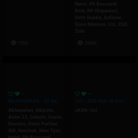
Nahir
,
Pit Baccardi
,
Relo
,
RK (Rappeur)
,
Seth Gueko
,
Sofiane
,
Soso Maness
,
Uzi
,
ZED
,
Zola
115K
386K
NO PASARÁN – 20 Rappeurs En 9’43 Contre Les Fachos (Clip Officiel)
UZI – 50G Feat @jksnofficiel (Clip Officiel)
Akhenaton
,
Alkpote
,
JKSN
,
Uzi
Ashe 22
,
Cokein
,
Costa
,
Decimo
,
Demi Portion
,
ISK
,
Kerchak
,
Mac Tyer
,
Nahir
,
Pit Baccardi
,