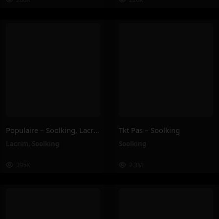
Populaire – Soolking, Lacrim
Tkt Pas – Soolking
Lacrim
,
Soolking
Soolking
395K
2.3M