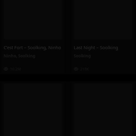
C’est Fort – Soolking, Ninho
Last Night – Soolking
Ninho
,
Soolking
Soolking
10.2M
218K