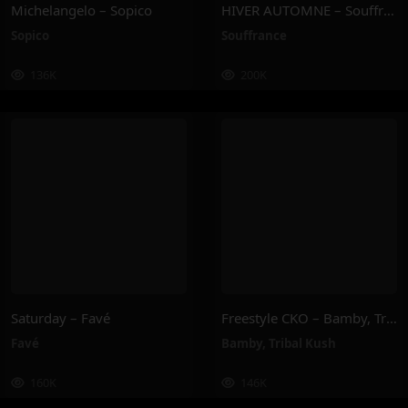
Michelangelo – Sopico
HIVER AUTOMNE – Souffrance
Sopico
Souffrance
136K
200K
Saturday – Favé
Freestyle CKO – Bamby, Tribal Kush
Favé
Bamby
,
Tribal Kush
160K
146K