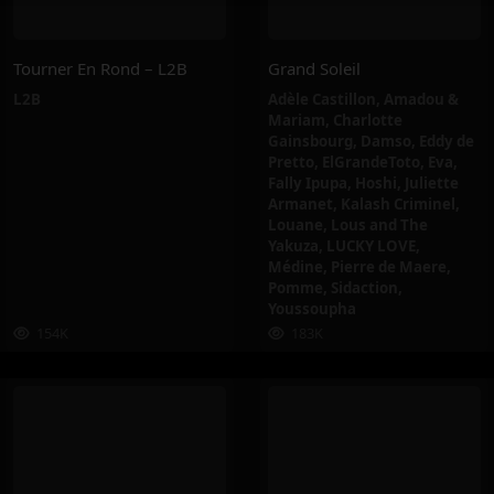
Tourner En Rond – L2B
Grand Soleil
L2B
Adèle Castillon
,
Amadou &
Mariam
,
Charlotte
Gainsbourg
,
Damso
,
Eddy de
Pretto
,
ElGrandeToto
,
Eva
,
Fally Ipupa
,
Hoshi
,
Juliette
Armanet
,
Kalash Criminel
,
Louane
,
Lous and The
Yakuza
,
LUCKY LOVE
,
Médine
,
Pierre de Maere
,
Pomme
,
Sidaction
,
Youssoupha
154K
183K