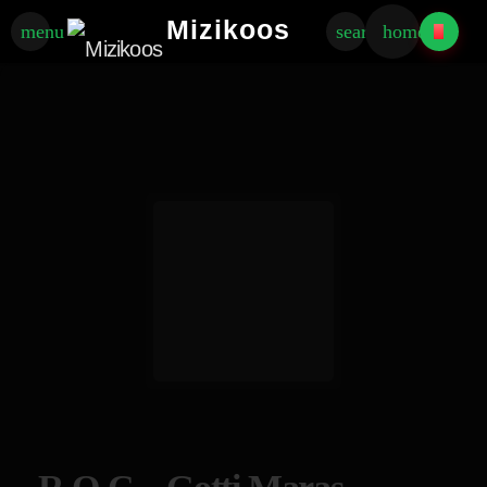
Mizikoos
menu
search
home