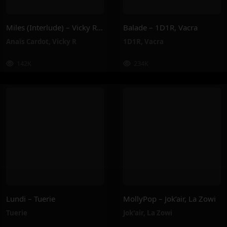
Miles (Interlude) – Vicky R, Anais Cardot
Balade – 1D1R, Vacra
Anaïs Cardot
,
Vicky R
1D1R
,
Vacra
142K
234K
Lundi – Tuerie
MollyPop – Jok’air, La Zowi
Tuerie
Jok'air
,
La Zowi