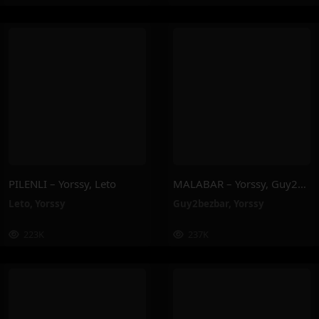
PILENLI – Yorssy, Leto
MALABAR – Yorssy, Guy2Bezbar
Leto
,
Yorssy
Guy2bezbar
,
Yorssy
223K
237K