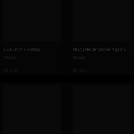
COLLINA – Yorssy
NBA (Never Broke Again) – Yorssy
Yorssy
Yorssy
210K
234K