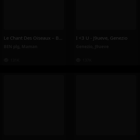
Le Chant Des Oiseaux – BEN Plg, Maman
I <3 U - J9ueve, Genezio
BEN plg
,
Maman
Genezio
,
J9ueve
131K
137K