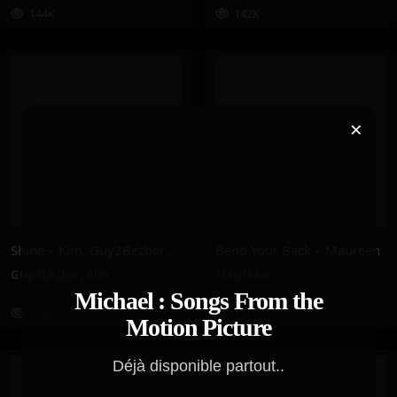
144K
142K
×
Shine – Kim, Guy2Bezbar
Bend Your Back – Maureen
Guy2bezbar
,
Kim
Maureen
Michael : Songs From the
175K
157K
Motion Picture
Déjà disponible partout..