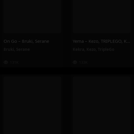
On Go – 8ruki, Serane
Yema – Kezo, TRIPLEGO, Kekra
8ruki
,
Serane
Kekra
,
Kezo
,
TripleGo
131K
133K