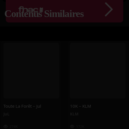
Contenus Similaires
Toute La Forêt – Jul
10K – KLM
JuL
KLM
274K
172K