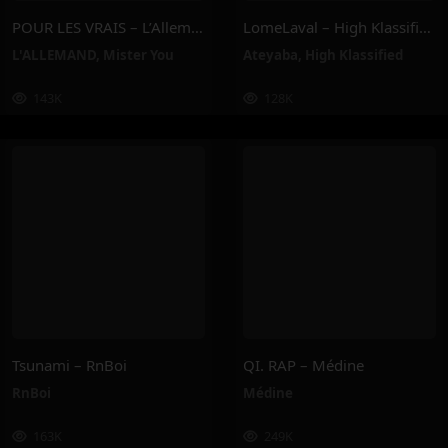
POUR LES VRAIS – L’Allemand, Mister You
LomeLaval – High Klassified, Ateyaba
L'ALLEMAND
,
Mister You
Ateyaba
,
High Klassified
143K
128K
Tsunami – RnBoi
QI. RAP – Médine
RnBoi
Médine
163K
249K