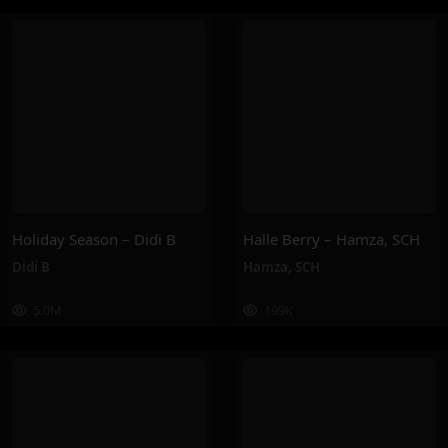
Holiday Season – Didi B
Halle Berry – Hamza, SCH
Didi B
Hamza
,
SCH
5.0M
199K