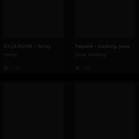
ICI ÇA BOSSE – Yorssy
Paquetà – Soolking, Josas
Yorssy
Josas
,
Soolking
217K
2.2M