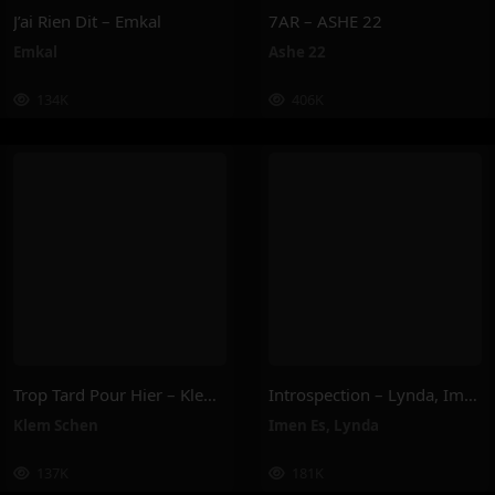
J’ai Rien Dit – Emkal
7AR – ASHE 22
Emkal
Ashe 22
134K
406K
Trop Tard Pour Hier – Klem Schen
Introspection – Lynda, Imen Es
Klem Schen
Imen Es
,
Lynda
137K
181K