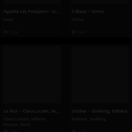
Appelle Les Pompiers – Naza
5 Bleus – Ninho
Naza
Ninho
213K
249K
Le Mur – Clara Luciani, Yamê, Sofiane Pamart
Oublier – Soolking, KeBlack
Clara Luciani
,
Sofiane
KeBlack
,
Soolking
Pamart
,
Yamê
208K
226K