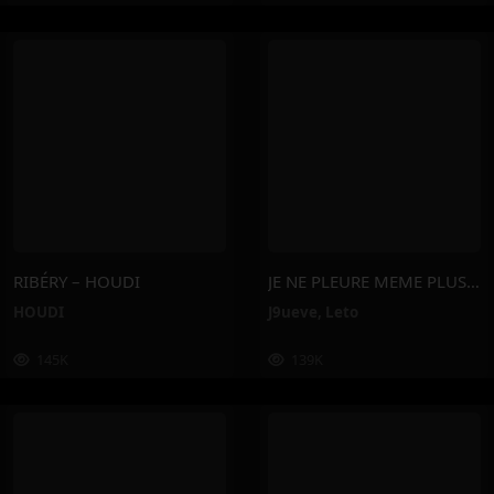
RIBÉRY – HOUDI
JE NE PLEURE MEME PLUS – J9ueve, Leto
HOUDI
J9ueve
,
Leto
145K
139K