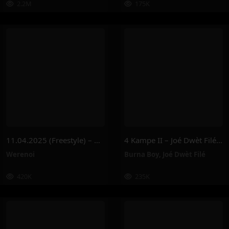
2.2M
175K
11.04.2025 (Freestyle) – Werenoi
4 Kampe II – Joé Dwèt Filé & Burna Boy
Werenoi
Burna Boy
,
Joé Dwèt Filé
420K
235K