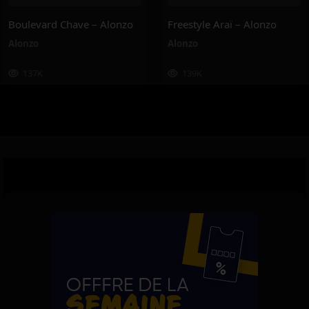
Boulevard Chave – Alonzo
Freestyle Araï – Alonzo
Alonzo
Alonzo
137K
139K