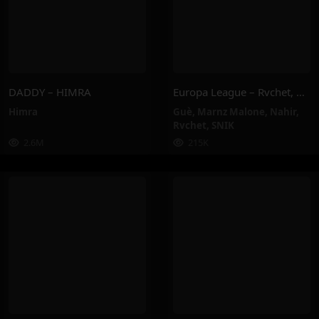
DADDY – HIMRA
Europa League – Rvchet, Guè, SNIK, Nahir, Marnz Malone
Himra
Guè
,
Marnz Malone
,
Nahir
,
Rvchet
,
SNIK
2.6M
215K