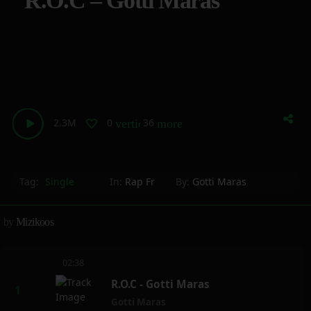
R.O.C – Gotti Maras
2.3M
0
36
vertical_align_bottom
more_horiz
Tag:
Single
In:
Rap Fr
By:
Gotti Maras
by
Mizikoos
02:38
R.O.C - Gotti Maras
Gotti Maras