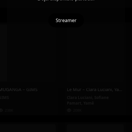
Streamer
MUGANGA – GIMS
Le Mur – Clara Luciani, Yamê, Sofiane Pamart
GIMS
Clara Luciani
,
Sofiane
Pamart
,
Yamê
238K
208K