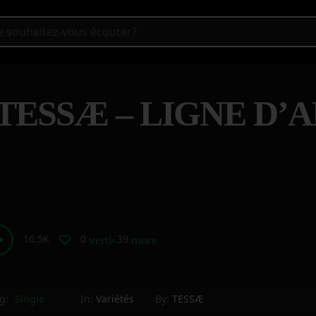
TESSÆ – LIGNE D’
16.5K
0
39
vertical_align_bottom
more_horiz
g:
Single
In:
Variétés
By:
TESSÆ