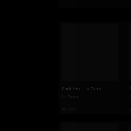
Fuck You – La Zarra
La Zarra
214K