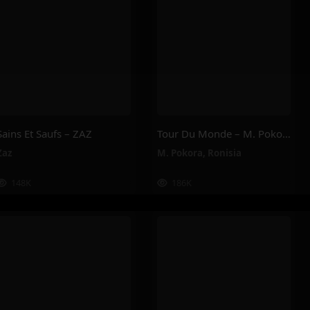
Sains Et Saufs – ZAZ
Tour Du Monde – M. Pokora, Ronisia
Zaz
M. Pokora
,
Ronisia
148K
186K