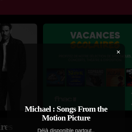
×
Michael : Songs From the
Motion Picture
res
Déjà disponible partout..