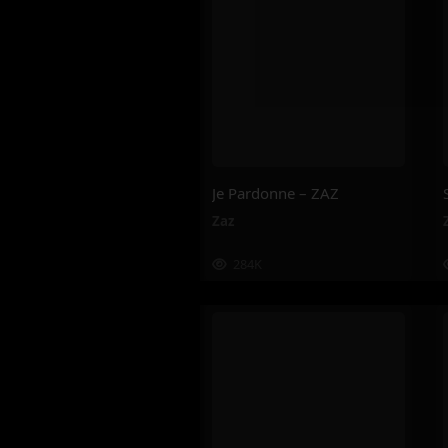
Je Pardonne – ZAZ
Zaz
284K