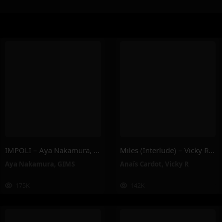
IMPOLI – Aya Nakamura, GIMS
Miles (Interlude) – Vicky R, Anais Cardot
Aya Nakamura
,
GIMS
Anaïs Cardot
,
Vicky R
175K
142K