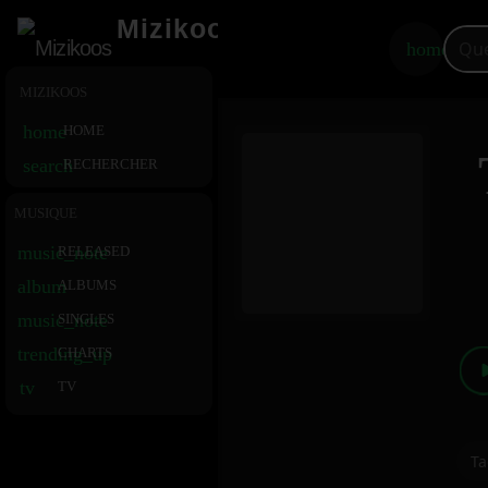
Mizikoos
home
MIZIKOOS
home
HOME
search
RECHERCHER
MUSIQUE
music_note
RELEASED
album
ALBUMS
music_note
SINGLES
trending_up
CHARTS
tv
TV
Ta