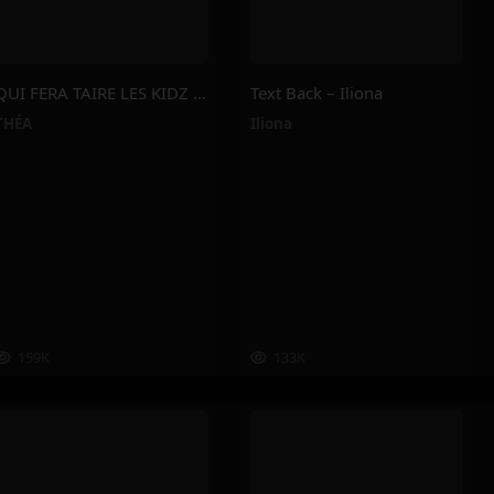
QUI FERA TAIRE LES KIDZ FUCKED UP?? – THÉA
Text Back – Iliona
THÉA
Iliona
159K
133K