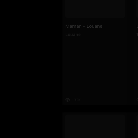
Maman – Louane
Louane
132K