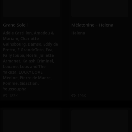
Grand Soleil
Mélatonine – Helena
Adèle Castillon
,
Amadou &
Helena
Mariam
,
Charlotte
Gainsbourg
,
Damso
,
Eddy de
Pretto
,
ElGrandeToto
,
Eva
,
Fally Ipupa
,
Hoshi
,
Juliette
Armanet
,
Kalash Criminel
,
Louane
,
Lous and The
Yakuza
,
LUCKY LOVE
,
Médine
,
Pierre de Maere
,
Pomme
,
Sidaction
,
Youssoupha
183K
196K