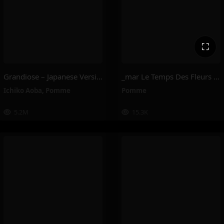
⛶
Grandiose – Japanese Version – Pomme, Ichiko Aoba
_mar Le Temps Des Fleurs – Pomme
Ichiko Aoba
,
Pomme
Pomme
5.2M
15.3K