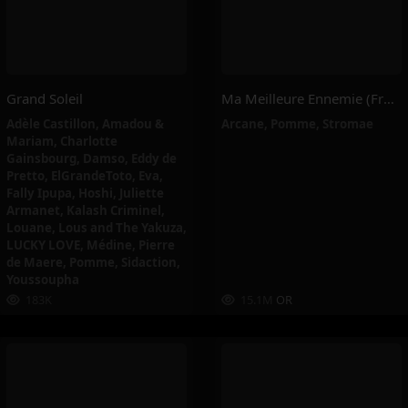
Grand Soleil
Ma Meilleure Ennemie (from The Series Arcane League Of Legends) – Stromae, Pomme, Arcane
Adèle Castillon
,
Amadou &
Arcane
,
Pomme
,
Stromae
Mariam
,
Charlotte
Gainsbourg
,
Damso
,
Eddy de
Pretto
,
ElGrandeToto
,
Eva
,
Fally Ipupa
,
Hoshi
,
Juliette
Armanet
,
Kalash Criminel
,
Louane
,
Lous and The Yakuza
,
LUCKY LOVE
,
Médine
,
Pierre
de Maere
,
Pomme
,
Sidaction
,
Youssoupha
183K
15.1M
OR