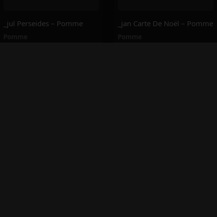
_jul Perseides – Pomme
_jan Carte De Noël – Pomme
Pomme
Pomme
26.3K
28.2K
_jun Perseides – Pomme
_may Le Temps Des Fleurs – Pomme
Pomme
Pomme