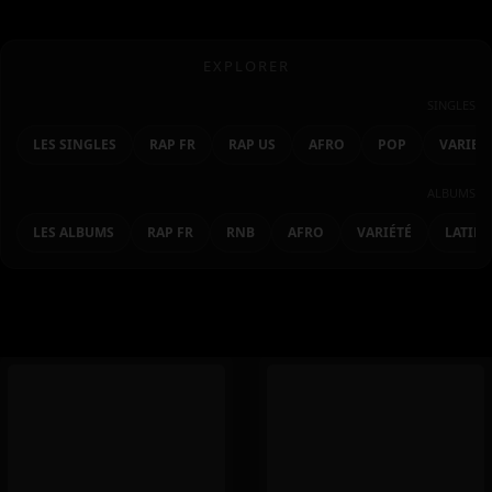
EXPLORER
SINGLES
LES SINGLES
RAP FR
RAP US
AFRO
POP
VARIET
ALBUMS
LES ALBUMS
RAP FR
RNB
AFRO
VARIÉTÉ
LATIN