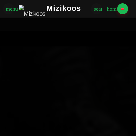
Mizikoos
menu
search
home