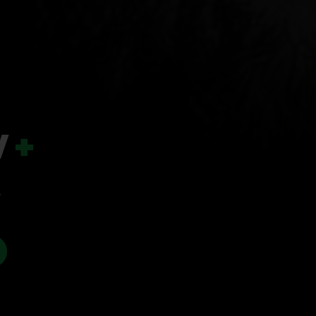
V
+
.