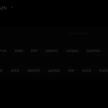
AIN
EXPLORER
P US
AFRO
POP
VARIETE
LATINO
ELECTRO
NB
AFRO
VARIÉTÉ
LATINO
POP
ROCK
PLAY