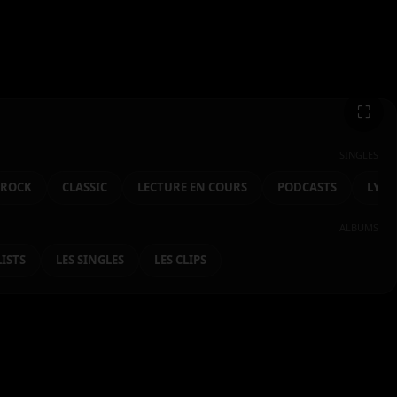
⛶
SINGLES
ROCK
CLASSIC
LECTURE EN COURS
PODCASTS
LYRI
ALBUMS
LISTS
LES SINGLES
LES CLIPS