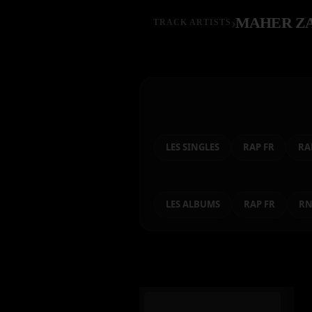
›
MAHER Z
TRACK ARTISTS
LES SINGLES
RAP FR
RA
LES ALBUMS
RAP FR
R