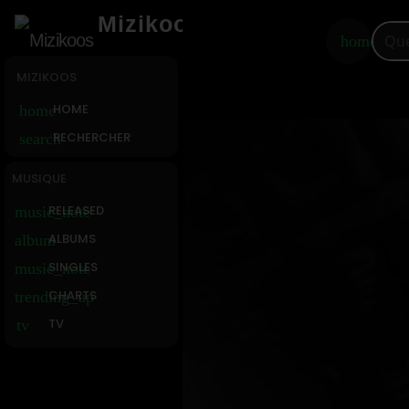
Mizikoos
home
MIZIKOOS
HOME
home
RECHERCHER
search
MUSIQUE
RELEASED
music_note
ALBUMS
album
SINGLES
music_note
CHARTS
trending_up
TV
tv