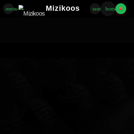
Mizikoos
menu
search
home