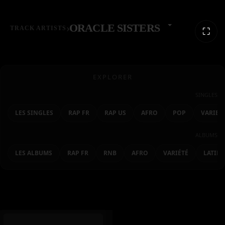
›
ORACLE SISTERS
TRACK ARTISTS
⛶
EXPLORER
SINGLES
LES SINGLES
RAP FR
RAP US
AFRO
POP
VARIET
ALBUMS
LES ALBUMS
RAP FR
RNB
AFRO
VARIÉTÉ
LATIN