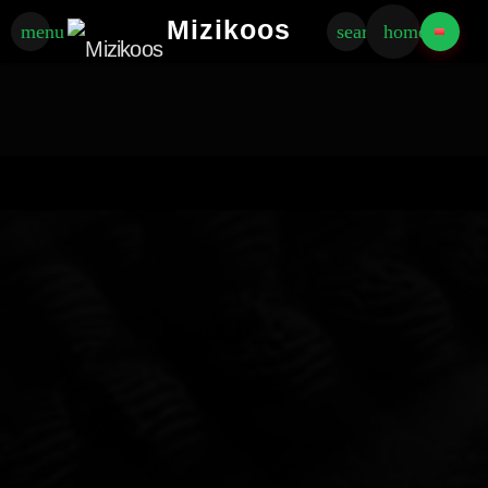
Mizikoos
menu
search
home