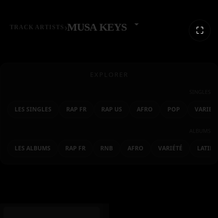
›
MUSA KEYS
TRACK ARTISTS
⛶
EXPLORER
SINGLES
LES SINGLES
RAP FR
RAP US
AFRO
POP
VARIET
ALBUMS
LES ALBUMS
RAP FR
RNB
AFRO
VARIÉTÉ
LATIN