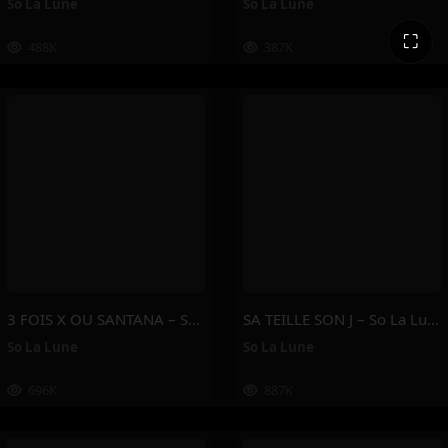
So La Lune
So La Lune
⛶
488K
387K
3 FOIS X OU SANTANA – So La Lune
SA TEILLE SON J – So La Lune
So La Lune
So La Lune
696K
887K