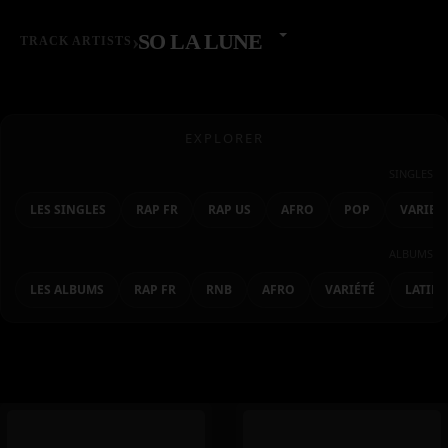
›
SO LA LUNE
TRACK ARTISTS
EXPLORER
SINGLES
LES SINGLES
RAP FR
RAP US
AFRO
POP
VARIET
ALBUMS
LES ALBUMS
RAP FR
RNB
AFRO
VARIÉTÉ
LATIN