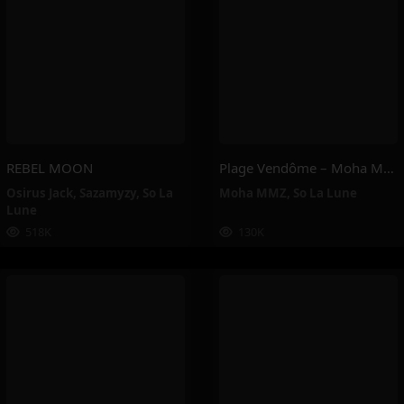
REBEL MOON
Plage Vendôme – Moha MMZ, So La Lune
Osirus Jack
,
Sazamyzy
,
So La
Moha MMZ
,
So La Lune
Lune
518K
130K