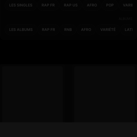
LES SINGLES
RAP FR
RAP US
AFRO
POP
VARIET
ALBUMS
LES ALBUMS
RAP FR
RNB
AFRO
VARIÉTÉ
LATIN
Kiss The Sky – G-Eazy
Rock N Roll