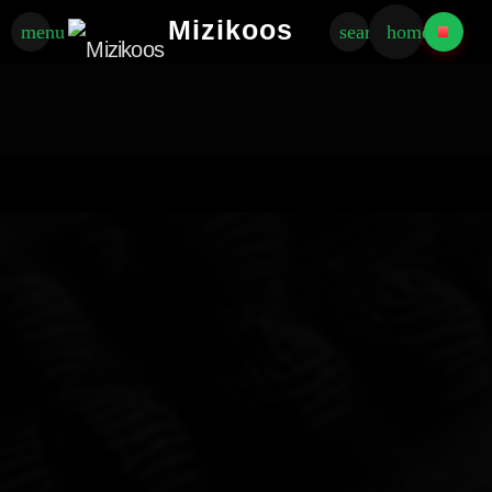
Mizikoos
menu
search
home