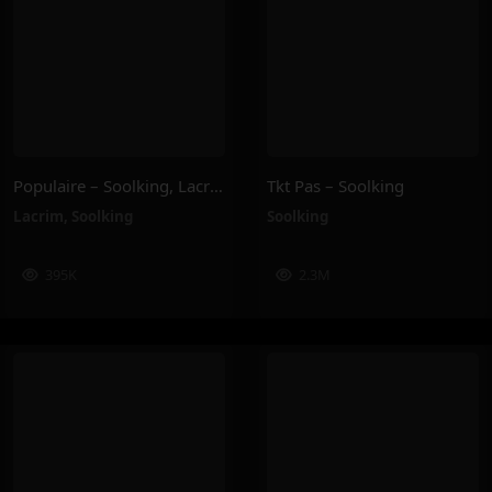
Populaire – Soolking, Lacrim
Tkt Pas – Soolking
Lacrim
,
Soolking
Soolking
395K
2.3M