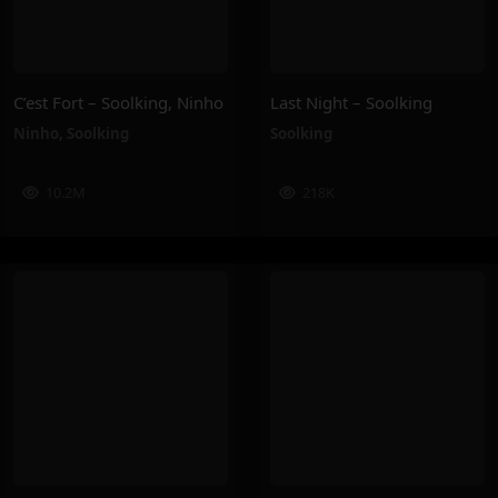
C’est Fort – Soolking, Ninho
Last Night – Soolking
Ninho
,
Soolking
Soolking
10.2M
218K