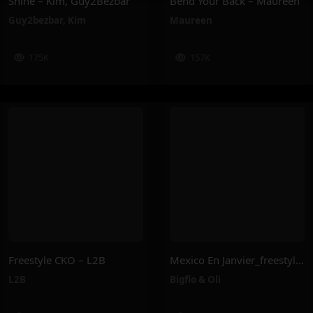
Shine – Kim, Guy2Bezbar
Bend Your Back – Maureen
Guy2bezbar
,
Kim
Maureen
175K
157K
Freestyle CKO – L2B
Mexico En Janvier_freestyle 2025 – Bigflo & Oli
L2B
Bigflo & Oli