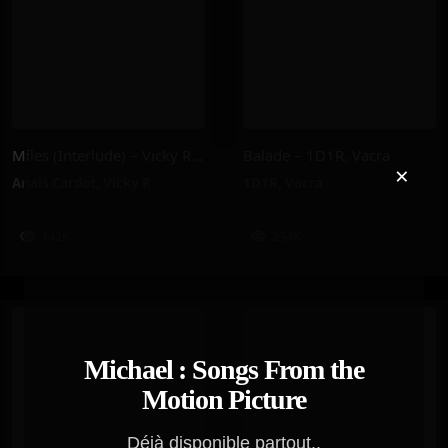
Miles (Interlude) – Vicky R, Anais Cardot
Balade – 1D1R, Vacra
×
Anaïs Cardot
,
Vicky R
1D1R
,
Vacra
142K
234K
Michael : Songs From the
Motion Picture
Déjà disponible partout..