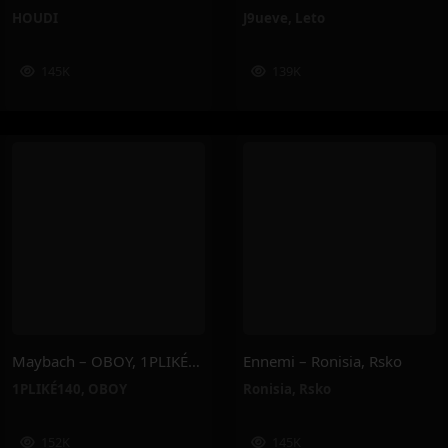
HOUDI
J9ueve
,
Leto
145K
139K
Maybach – OBOY, 1PLIKÉ140
Ennemi – Ronisia, Rsko
1PLIKÉ140
,
OBOY
Ronisia
,
Rsko
152K
145K