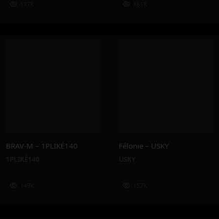
137K
181K
BRAV-M – 1PLIKÉ140
Félonie – USKY
1PLIKÉ140
USKY
149K
152K