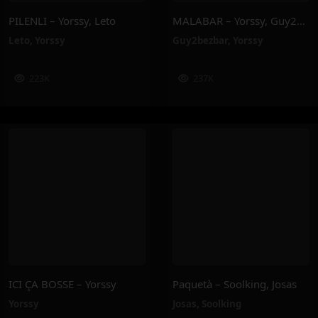
PILENLI – Yorssy, Leto
MALABAR – Yorssy, Guy2Bezbar
Leto
,
Yorssy
Guy2bezbar
,
Yorssy
223K
237K
ICI ÇA BOSSE – Yorssy
Paquetà – Soolking, Josas
Yorssy
Josas
,
Soolking