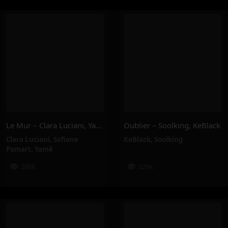
Le Mur – Clara Luciani, Yamê, Sofiane Pamart
Oublier – Soolking, KeBlack
Clara Luciani
,
Sofiane
KeBlack
,
Soolking
Pamart
,
Yamê
208K
226K