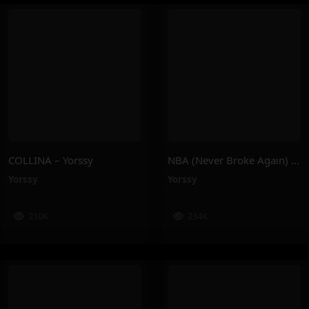
COLLINA – Yorssy
NBA (Never Broke Again) – Yorssy
Yorssy
Yorssy
210K
234K