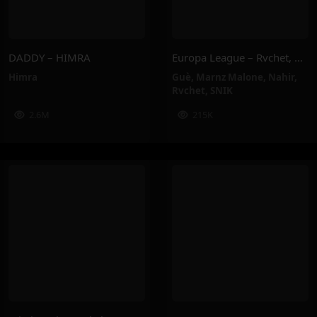
DADDY – HIMRA
Europa League – Rvchet, Guè, SNIK, Nahir, Marnz Malone
Himra
Guè
,
Marnz Malone
,
Nahir
,
Rvchet
,
SNIK
2.6M
215K