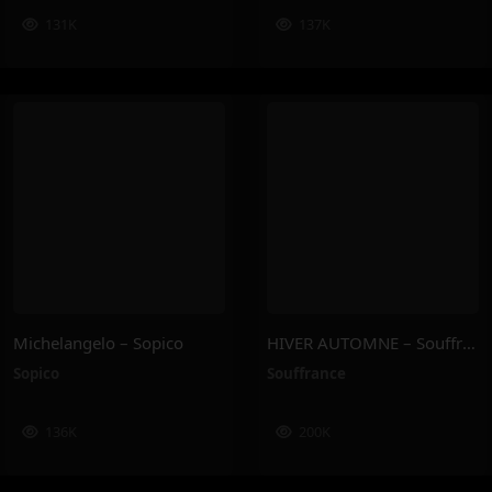
131K
137K
Michelangelo – Sopico
HIVER AUTOMNE – Souffrance
Sopico
Souffrance
136K
200K