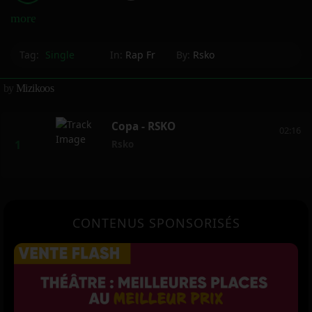
more_horiz
Tag:
Single
In:
Rap Fr
By:
Rsko
by
Mizikoos
Copa - RSKO
02:16
Rsko
CONTENUS SPONSORISÉS