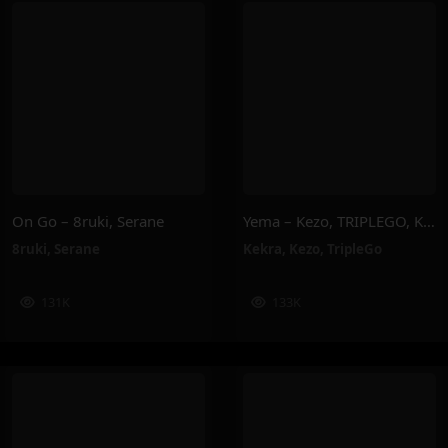
On Go – 8ruki, Serane
Yema – Kezo, TRIPLEGO, Kekra
8ruki
,
Serane
Kekra
,
Kezo
,
TripleGo
131K
133K