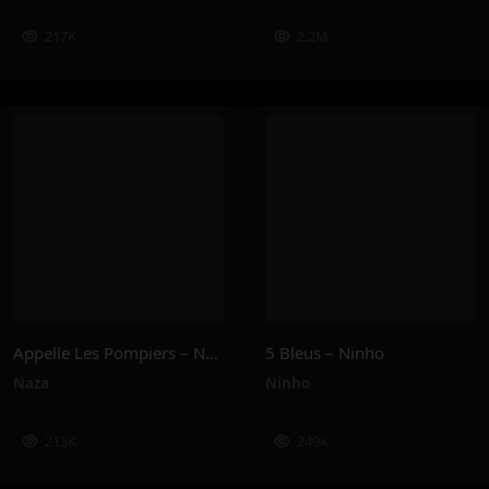
217K
2.2M
Appelle Les Pompiers – Naza
5 Bleus – Ninho
Naza
Ninho
213K
249K