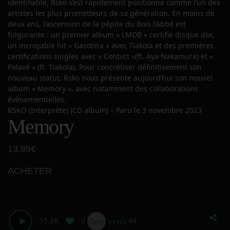
identifiable, Rsko s’est rapidement positionné comme l’un des
artistes les plus prometteurs de sa génération. En moins de
deux ans, l’ascension de la pépite du Bois l’Abbé est
fulgurante : un premier album « LMDB » certifié disque d’or,
un incroyable hit « Gasolina » avec Tiakola et des premières
certifications singles avec « Contvct »(ft. Aya Nakamura) et «
Palavé » (ft. Tiakola). Pour concrétiser définitivement son
nouveau statut, Rsko nous présente aujourd’hui son nouvel
album « Memory », avec notamment des collaborations
évènementielles.
RSKO (Interprète)
(CD album) –
Paru le 3 novembre 2023
Memory
13.99€
ACHETER
15.2K
0
44
shop_two
vertical_align_bottom