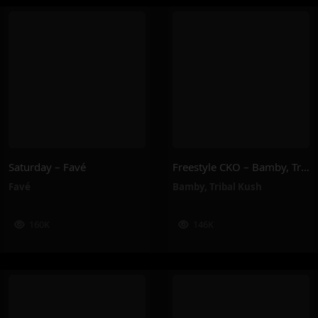
Saturday – Favé
Freestyle CKO – Bamby, Tribal Kush
Favé
Bamby
,
Tribal Kush
160K
146K