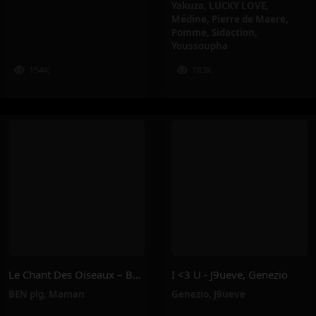
Yakuza
,
LUCKY LOVE
,
Médine
,
Pierre de Maere
,
Pomme
,
Sidaction
,
Youssoupha
154K
183K
Le Chant Des Oiseaux – BEN Plg, Maman
I <3 U - J9ueve, Genezio
BEN plg
,
Maman
Genezio
,
J9ueve