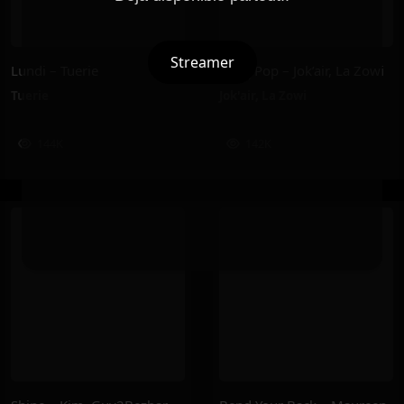
Streamer
Lundi – Tuerie
MollyPop – Jok’air, La Zowi
Tuerie
Jok'air
,
La Zowi
144K
142K