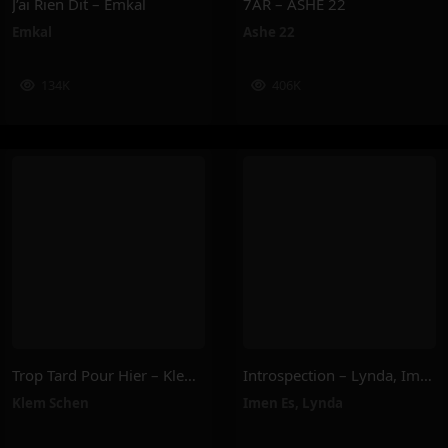
J’ai Rien Dit – Emkal
7AR – ASHE 22
Emkal
Ashe 22
134K
406K
Trop Tard Pour Hier – Klem Schen
Introspection – Lynda, Imen Es
Klem Schen
Imen Es
,
Lynda