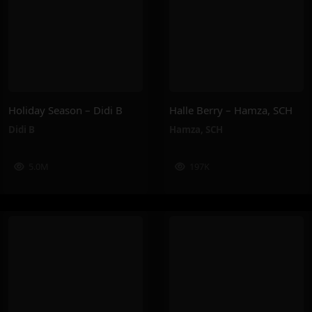
Holiday Season – Didi B
Halle Berry – Hamza, SCH
Didi B
Hamza
,
SCH
5.0M
197K