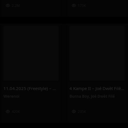
2.2M
175K
11.04.2025 (Freestyle) – Werenoi
4 Kampe II – Joé Dwèt Filé & Burna Boy
Werenoi
Burna Boy
,
Joé Dwèt Filé
420K
235K