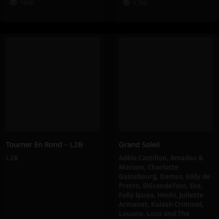
160K
1.5M
Tourner En Rond – L2B
Grand Soleil
L2B
Adèle Castillon
,
Amadou &
Mariam
,
Charlotte
Gainsbourg
,
Damso
,
Eddy de
Pretto
,
ElGrandeToto
,
Eva
,
Fally Ipupa
,
Hoshi
,
Juliette
Armanet
,
Kalash Criminel
,
Louane
,
Lous and The