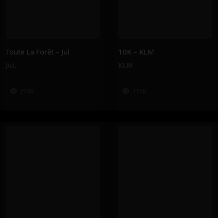
Toute La Forêt – Jul
10K – KLM
JuL
KLM
274K
172K