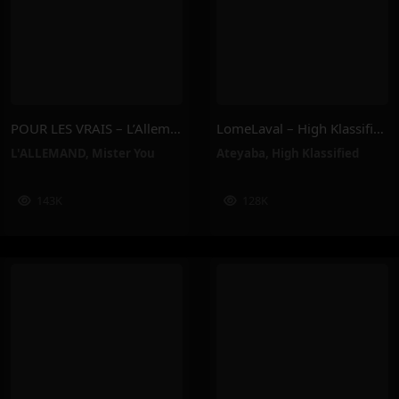
POUR LES VRAIS – L’Allemand, Mister You
LomeLaval – High Klassified, Ateyaba
L'ALLEMAND
,
Mister You
Ateyaba
,
High Klassified
143K
128K