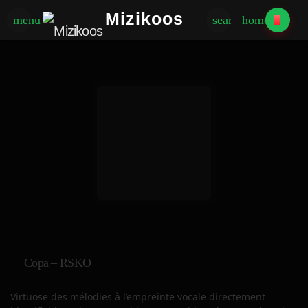
Mizikoos
menu
search
home
Copa – RSKO
Virtuose des mélodies à l’empreinte vocale directement