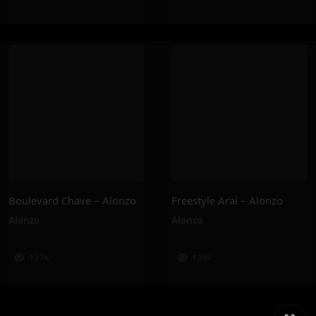
Boulevard Chave – Alonzo
Freestyle Araï – Alonzo
Alonzo
Alonzo
137K
139K