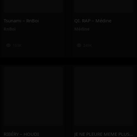
Tsunami – RnBoi
QI. RAP – Médine
RnBoi
Médine
163K
249K
RIBÉRY – HOUDI
JE NE PLEURE MEME PLUS – J9ueve, Leto