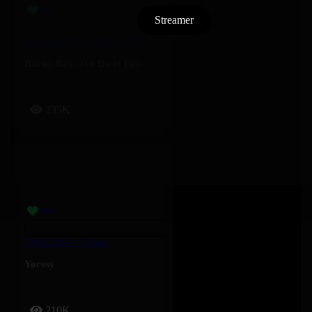
Streamer
4 Kampe II – Joé Dwèt Filé & Burna Boy
Burna Boy
,
Joé Dwèt Filé
235K
COLLINA – Yorssy
Yorssy
210K