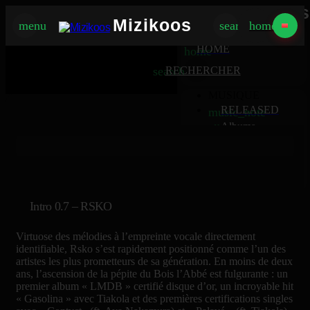
Mizikoos
Mizikoos
menu
search
home
MIZIKOOS
HOME
home
search
RECHERCHER
MUSIQUE
RELEASED
music_note
Albums
album
Singles
music_note
Charts
trending_up
TV
tv
Intro 0.7 – RSKO
Virtuose des mélodies à l’empreinte vocale directement
identifiable, Rsko s’est rapidement positionné comme l’un des
artistes les plus prometteurs de sa génération. En moins de deux
ans, l’ascension de la pépite du Bois l’Abbé est fulgurante : un
premier album « LMDB » certifié disque d’or, un incroyable hit
« Gasolina » avec Tiakola et des premières certifications singles