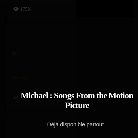
175K
11.04.2025 (Freestyle) – Werenoi
Werenoi
Michael : Songs From the Motion
420K
Picture
Déjà disponible partout..