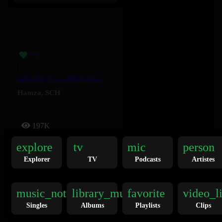
Halle Berry – Hamza, SCH
Hamza
,
SCH
197K
explore
tv
mic
person
Explorer
TV
Podcasts
Artistes
music_note
library_music
favorite
video_l
Singles
Albums
Playlists
Clips
DADDY – HIMRA