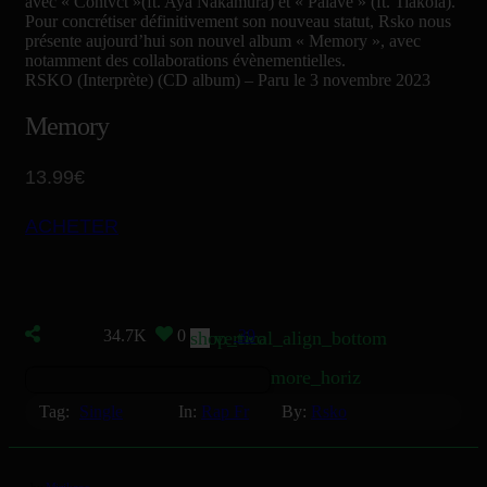
avec « Contvct »(ft. Aya Nakamura) et « Palavé » (ft. Tiakola).
Pour concrétiser définitivement son nouveau statut, Rsko nous
présente aujourd’hui son nouvel album « Memory », avec
notamment des collaborations évènementielles.
RSKO (Interprète)
(CD album) –
Paru le 3 novembre 2023
Memory
13.99€
ACHETER
34.7K
0
39
shop_two
vertical_align_bottom
more_horiz
Tag:
Single
In:
Rap Fr
By:
Rsko
by
Mizikoos