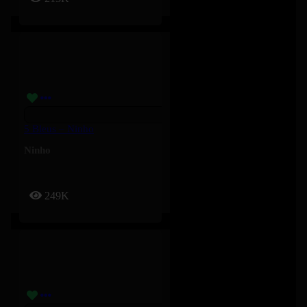
5 Bleus – Ninho
Ninho
249K