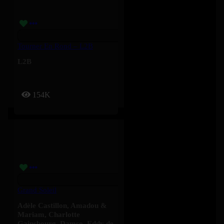
Tourner En Rond – L2B
L2B
154K
Grand Soleil
Adèle Castillon
,
Amadou &
Mariam
,
Charlotte
Gainsbourg
,
Damso
,
Eddy de