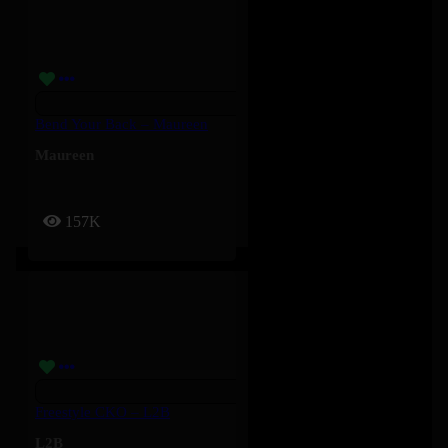
Bend Your Back – Maureen
Maureen
157K
Freestyle CKO – L2B
L2B