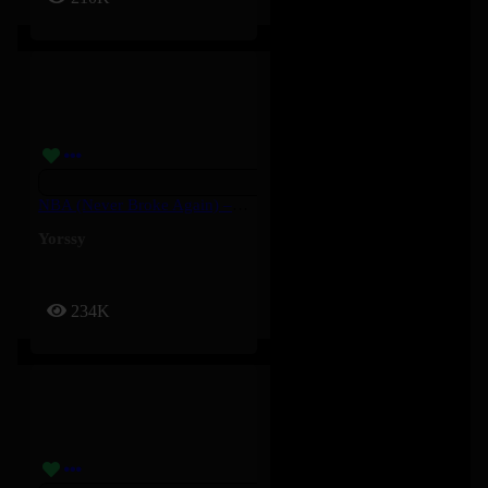
NBA (Never Broke Again) – Yorssy
Yorssy
234K