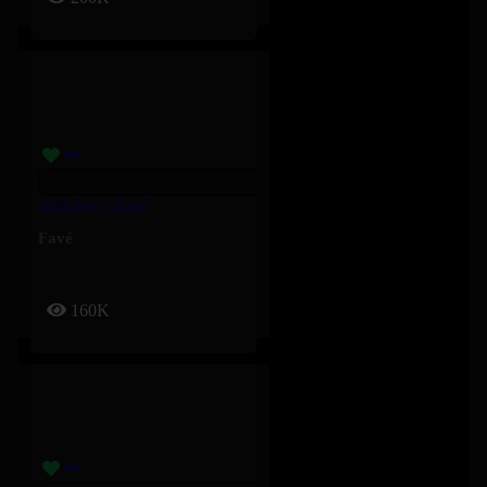
Saturday – Favé
Favé
160K