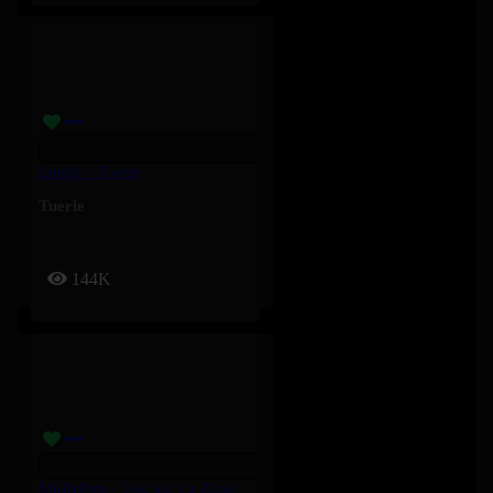
Lundi – Tuerie
Tuerie
144K
MollyPop – Jok’air, La Zowi