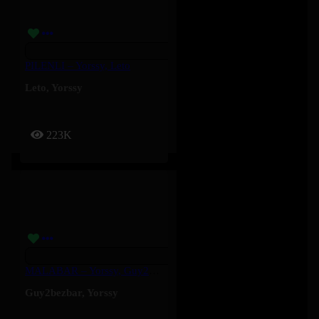
PILENLI – Yorssy, Leto
Leto
,
Yorssy
223K
MALABAR – Yorssy, Guy2Bezbar
Guy2bezbar
,
Yorssy