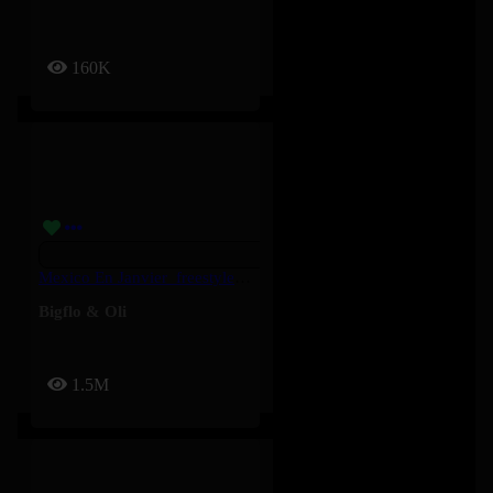
160K
Mexico En Janvier_freestyle 2025 – Bigflo & Oli
Bigflo & Oli
1.5M