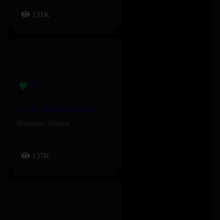
131K
I <3 U - J9ueve, Genezio
Genezio
,
J9ueve
137K