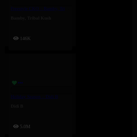
Freestyle CKO – Bamby, Tribal Kush
Bamby
,
Tribal Kush
146K
Holiday Season – Didi B
Didi B
5.0M