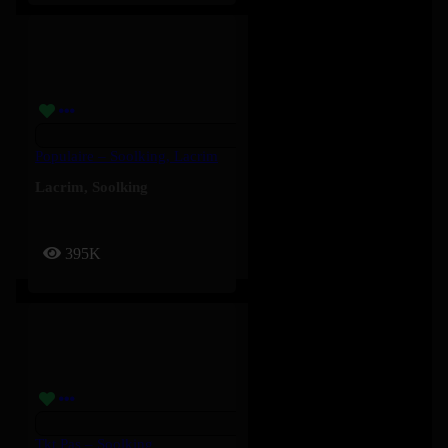
Populaire – Soolking, Lacrim
Lacrim
,
Soolking
395K
Tkt Pas – Soolking