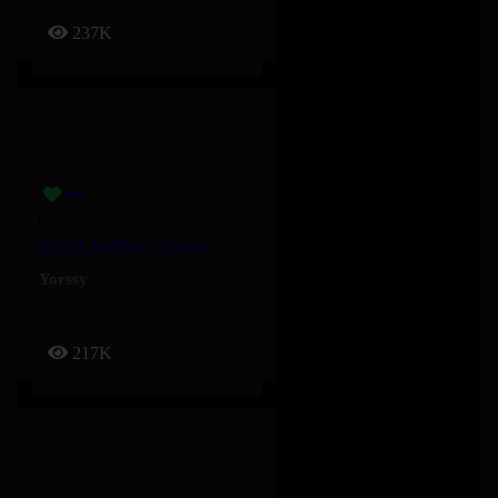
237K
ICI ÇA BOSSE – Yorssy
Yorssy
217K