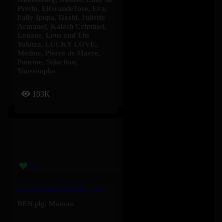
Pretto
,
ElGrandeToto
,
Eva
,
Fally Ipupa
,
Hoshi
,
Juliette
Armanet
,
Kalash Criminel
,
Louane
,
Lous and The
Yakuza
,
LUCKY LOVE
,
Médine
,
Pierre de Maere
,
Pomme
,
Sidaction
,
Youssoupha
183K
Le Chant Des Oiseaux – BEN Plg, Maman
BEN plg
,
Maman