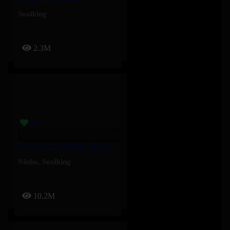
Soolking
2.3M
C’est Fort – Soolking, Ninho
Ninho
,
Soolking
10.2M