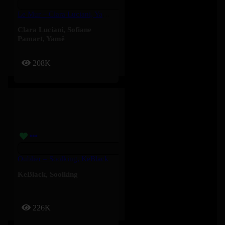
Le Mur – Clara Luciani, Yamê, Sofiane Pamart
Clara Luciani
,
Sofiane
Pamart
,
Yamê
208K
Oublier – Soolking, KeBlack
KeBlack
,
Soolking
226K