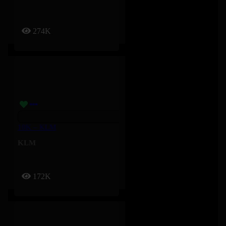
274K
10K – KLM
KLM
172K