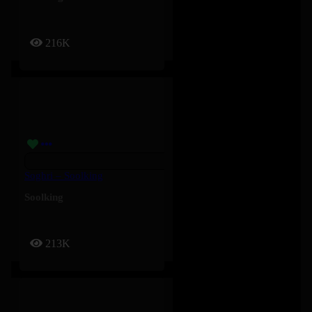
216K
Soghri – Soolking
Soolking
213K