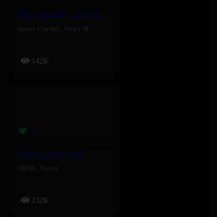
Miles (Interlude) – Vicky R, Anais Cardot
Anaïs Cardot
,
Vicky R
142K
Balade – 1D1R, Vacra
1D1R
,
Vacra
232K