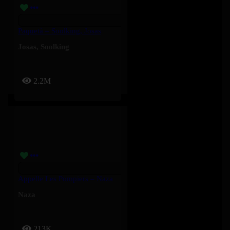
Paquetà – Soolking, Josas
Josas
,
Soolking
2.2M
Appelle Les Pompiers – Naza
Naza
213K