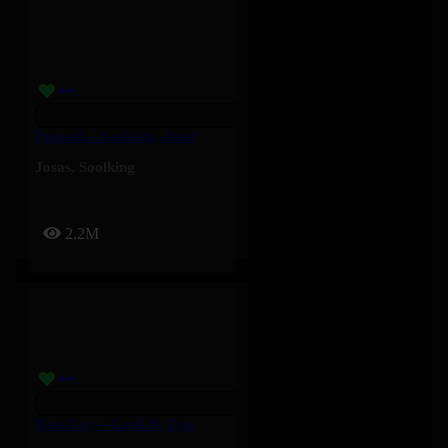
Paquetà – Soolking, Josas
Josas
,
Soolking
2.2M
Nice Guy – Cardi B, Tyla