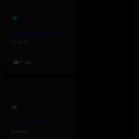
Imaginary Playerz – Cardi B
Cardi B
7.2M
Tkt Pas – Soolking
Soolking