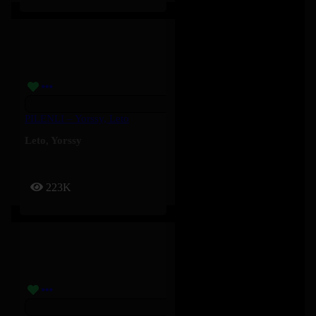
PILENLI – Yorssy, Leto
Leto
,
Yorssy
223K