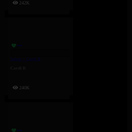
242K
Salute – Cardi B
Cardi B
240K