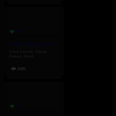
Le Mur – Clara Luciani, Yamê, Sofiane Pamart
Clara Luciani
,
Sofiane
Pamart
,
Yamê
208K