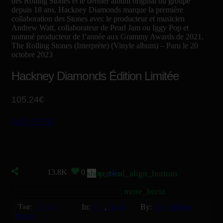
des Rolling Stones et le dernier album original du groupe
depuis 18 ans. Hackney Diamonds marque la première
collaboration des Stones avec le producteur et musicien
Andrew Watt, collaborateur de Pearl Jam ou Iggy Pop et
nommé producteur de l’année aux Grammy Awards de 2021.
The Rolling Stones (Interprète)
(Vinyle album) –
Paru le 20
octobre 2023
Hackney Diamonds Édition Limitée
105.24€
ACHETER
13.8K
0
36
shop_two
vertical_align_bottom
more_horiz
Tag:
Single
In:
Pop
,
Rock
By:
The Rolling
Stones