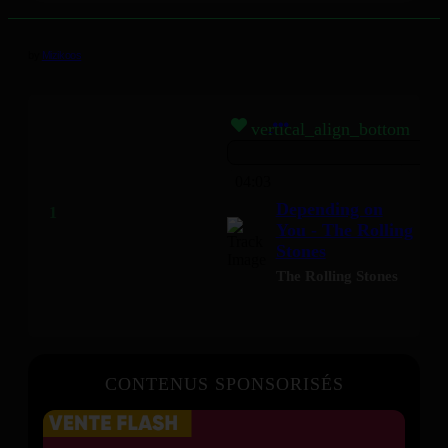
by
Mizikoos
vertical_align_bottom
04:03
Depending on
You - The Rolling
Stones
The Rolling Stones
CONTENUS SPONSORISÉS