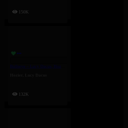
150K
Bullseye – Lucy Dacus, Hozier
Hozier
,
Lucy Dacus
132K