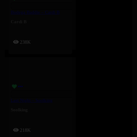
Bodega Baddie – Cardi B
Cardi B
238K
Last Night – Soolking
Soolking
218K