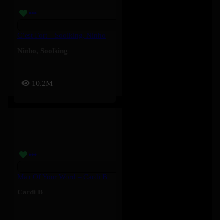
C’est Fort – Soolking, Ninho
Ninho
,
Soolking
10.2M
Man Of Your Word – Cardi B
Cardi B