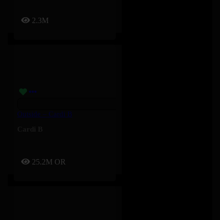
2.3M
Outside – Cardi B
Cardi B
25.2M
OR