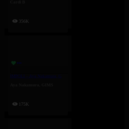
Cardi B
356K
IMPOLI – Aya Nakamura, GIMS
Aya Nakamura
,
GIMS
175K