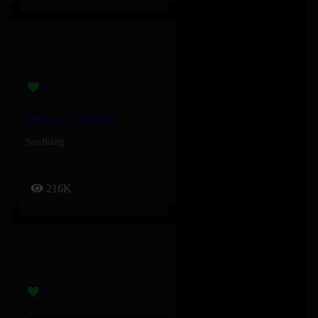
Barbossa – Soolking
Soolking
216K