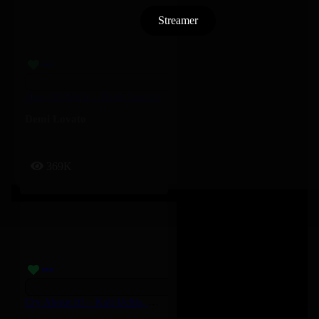
Streamer
Here All Night – Demi Lovato
Demi Lovato
369K
Cry About It! – Kali Uchis, Ravyn Lenae