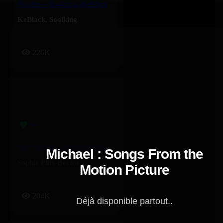
Oublier – Soolking, KeBlack
KeBlack
,
Soolking
226K
Stay On Me – Sophie Ellis-Bextor
Michael : Songs From the
Sophie Ellis-Bextor
Motion Picture
204K
Déjà disponible partout..