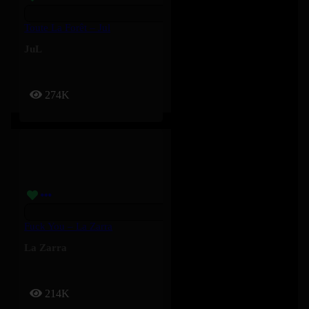
Toute La Forêt – Jul
JuL
274K
Fuck You – La Zarra
La Zarra
214K