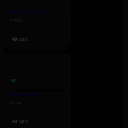
MUGANGA – GIMS
GIMS
238K
5 Bleus – Ninho
Ninho
249K