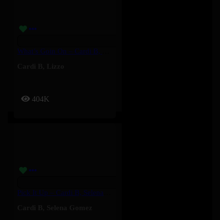
What’s Goin On – Cardi B, Lizzo
Cardi B
,
Lizzo
404K
Pick It Up – Cardi B, Selena Gomez
Cardi B
,
Selena Gomez