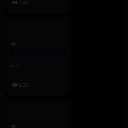
214K
Appelle Les Pompiers – Naza
Naza
213K