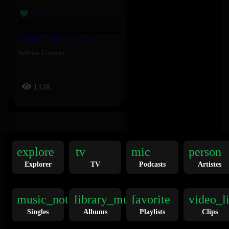
Stained – Selena Gomez
Selena Gomez
132K
explore
tv
mic
person
Explorer
TV
Podcasts
Artistes
FOMDJ – Playboi Carti
music_note
library_music
favorite
video_l
Playboi Carti
Singles
Albums
Playlists
Clips