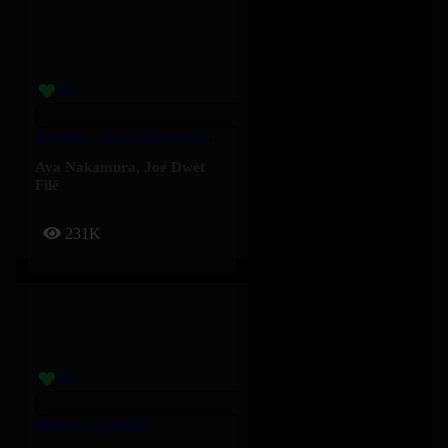
Baddies – Aya Nakamura, Joé Dwèt Filé
Aya Nakamura
,
Joé Dwèt
Filé
231K
Magnet – Cardi B