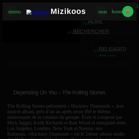
Mizikoos
Mizikoos
menu
search
home
MIZIKOOS
HOME
home
search
RECHERCHER
MUSIQUE
RELEASED
music_note
Albums
album
Singles
music_note
Charts
trending_up
TV
tv
Depending On You – The Rolling Stones
The Rolling Stones présentent « Hackney Diamonds », leur
nouvel album, près d’un an après avoir fêté le 60ème
anniversaire de la création du groupe. Écris et composé par
Mick Jagger, Keith Richards et Ron Wood et enregistré entre
Los Angeles, Londres, New York et Nassau, aux
Bahamas, »Hackney Diamonds » est le 24ème album studio