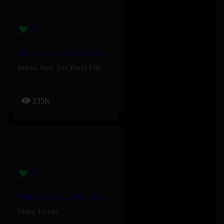
4 Kampe II – Joé Dwèt Filé & Burna Boy
Burna Boy
,
Joé Dwèt Filé
235K
Something Beautiful – Miley Cyrus
Miley Cyrus