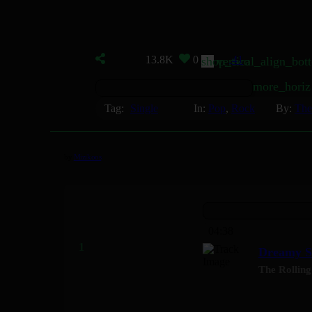
13.8K
0
41
shop_two
vertical_align_bot
more_horiz
Tag:
Single
In:
Pop
,
Rock
By:
The
by
Mizikoos
04:38
Dreamy Sk
The Rolling