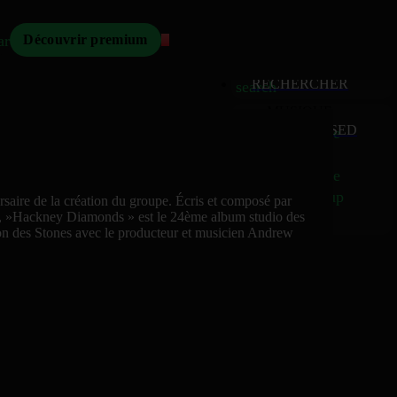
Mizikoos
arch
Découvrir premium
MIZIKOOS
HOME
home
RECHERCHER
search
MUSIQUE
RELEASED
music_note
Albums
album
Singles
music_note
Charts
trending_up
saire de la création du groupe. Écris et composé par
TV
s, »Hackney Diamonds » est le 24ème album studio des
tv
on des Stones avec le producteur et musicien Andrew