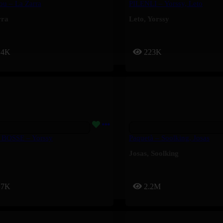
ou – La Zarra
PILENLI – Yorssy, Leto
rra
Leto
,
Yorssy
14K
223K
 BOSSE – Yorssy
Paquetà – Soolking, Josas
Josas
,
Soolking
17K
2.2M