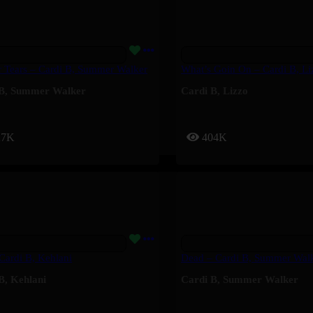
 Tears – Cardi B, Summer Walker
What’s Goin On – Cardi B, Li
B
,
Summer Walker
Cardi B
,
Lizzo
27K
404K
 Cardi B, Kehlani
Dead – Cardi B, Summer Wal
B
,
Kehlani
Cardi B
,
Summer Walker