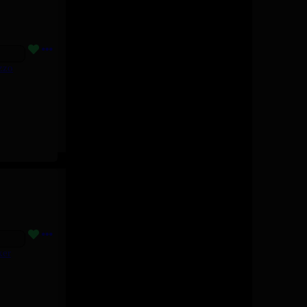
zzo
ker