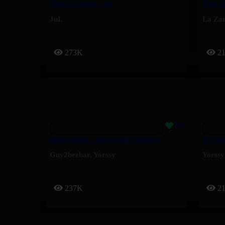
Toute La Forêt – Jul
Fuck Y
JuL
La Za
273K
2
MALABAR – Yorssy, Guy2Bezbar
ICI ÇA
Guy2bezbar
,
Yorssy
Yorssy
237K
2