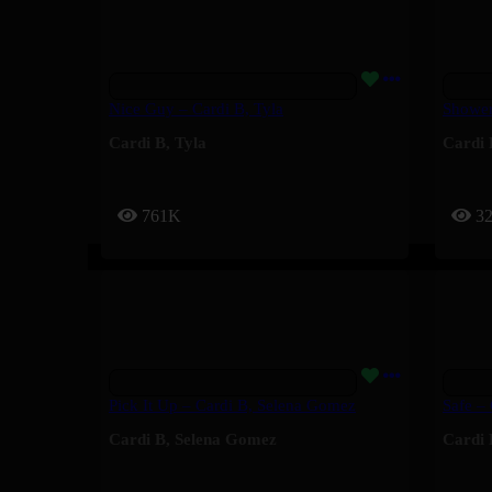
Nice Guy – Cardi B, Tyla
Shower
Cardi B
,
Tyla
Cardi 
761K
3
Pick It Up – Cardi B, Selena Gomez
Safe –
Cardi B
,
Selena Gomez
Cardi 