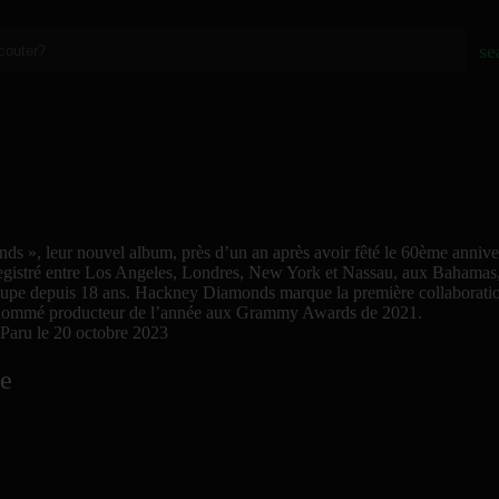
se
 », leur nouvel album, près d’un an après avoir fêté le 60ème anniver
egistré entre Los Angeles, Londres, New York et Nassau, aux Bahama
groupe depuis 18 ans. Hackney Diamonds marque la première collaborati
et nommé producteur de l’année aux Grammy Awards de 2021.
Paru le 20 octobre 2023
ée