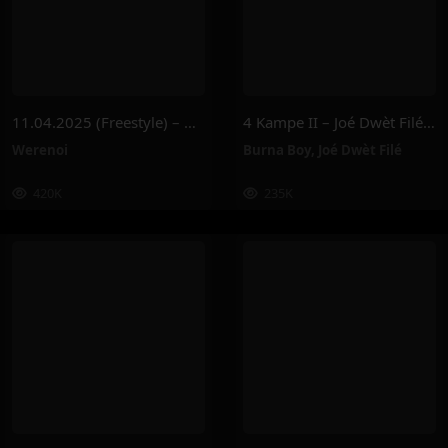
11.04.2025 (Freestyle) – Werenoi
4 Kampe II – Joé Dwèt Filé & Burna Boy
Werenoi
Burna Boy
,
Joé Dwèt Filé
420K
235K