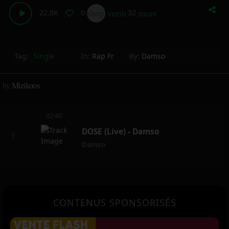
22.8K
0
32
shop_two
vertical_align_bottom
more_horiz
Tag:
Single
In:
Rap Fr
By:
Damso
by
Mizikoos
02:40
DOSE (Live) - Damso
Damso
CONTENUS SPONSORISÉS