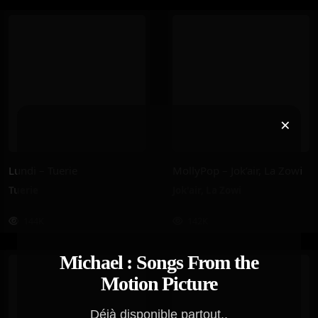
×
Lundi – Tuerie
MollyPop – Jok’air, La Zowi
Tuerie
Jok'air
,
La Zowi
144K
142K
Michael : Songs From the
Motion Picture
Déjà disponible partout..