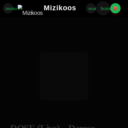
Mizikoos
menu
search
home