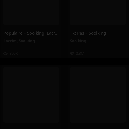
Populaire – Soolking, Lacrim
Tkt Pas – Soolking
Lacrim
,
Soolking
Soolking
395K
2.3M