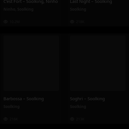
C’est Fort – Soolking, Ninho
Last Night – Soolking
Ninho
,
Soolking
Soolking
10.2M
218K
Barbossa – Soolking
Soghri – Soolking
Soolking
Soolking
216K
213K