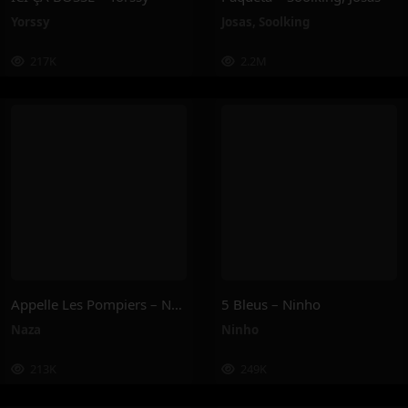
Yorssy
Josas
,
Soolking
217K
2.2M
Appelle Les Pompiers – Naza
5 Bleus – Ninho
Naza
Ninho
213K
249K