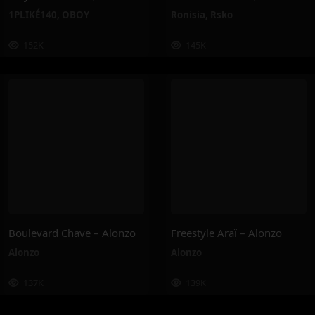
1PLIKÉ140
,
OBOY
Ronisia
,
Rsko
152K
145K
Boulevard Chave – Alonzo
Freestyle Araï – Alonzo
Alonzo
Alonzo
137K
139K