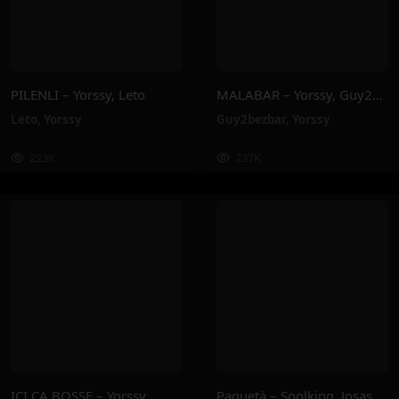
PILENLI – Yorssy, Leto
MALABAR – Yorssy, Guy2Bezbar
Leto
,
Yorssy
Guy2bezbar
,
Yorssy
223K
237K
ICI ÇA BOSSE – Yorssy
Paquetà – Soolking, Josas