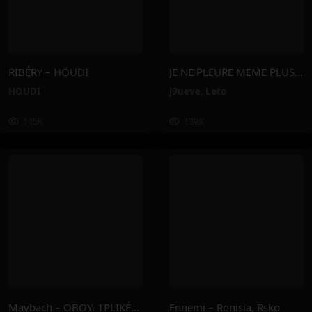
RIBÉRY – HOUDI
JE NE PLEURE MEME PLUS – J9ueve, Leto
HOUDI
J9ueve
,
Leto
145K
139K
Maybach – OBOY, 1PLIKÉ140
Ennemi – Ronisia, Rsko