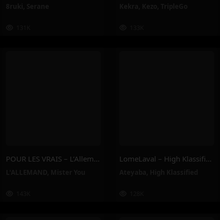
8ruki
,
Serane
Kekra
,
Kezo
,
TripleGo
131K
133K
POUR LES VRAIS – L’Allemand, Mister You
LomeLaval – High Klassified, Ateyaba
L'ALLEMAND
,
Mister You
Ateyaba
,
High Klassified
143K
128K