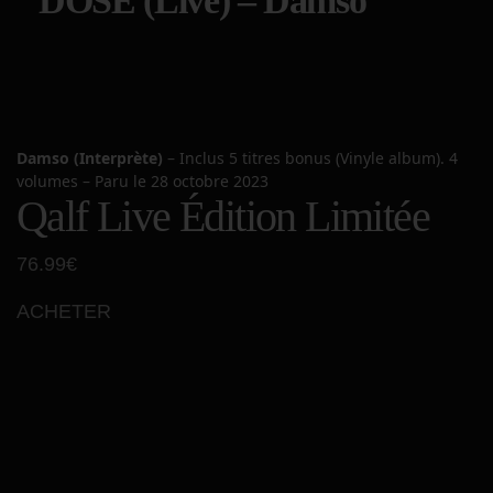
DOSE (Live) – Damso
Damso (Interprète)
–
Inclus 5 titres bonus
(Vinyle album). 4
volumes –
Paru le 28 octobre 2023
Qalf Live Édition Limitée
76.99€
ACHETER