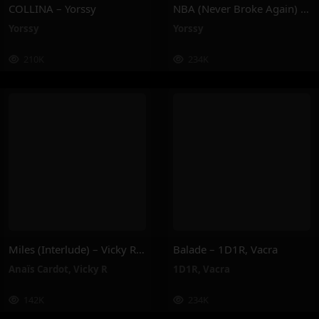
COLLINA – Yorssy
NBA (Never Broke Again) – Yorssy
Yorssy
Yorssy
210K
234K
Miles (Interlude) – Vicky R, Anais Cardot
Balade – 1D1R, Vacra
Anaïs Cardot
,
Vicky R
1D1R
,
Vacra
142K
234K