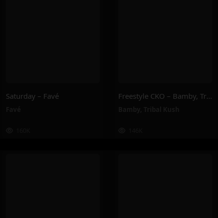
Saturday – Favé
Freestyle CKO – Bamby, Tribal Kush
Favé
Bamby
,
Tribal Kush
160K
146K