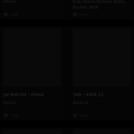
Himra
Guè
,
Marnz Malone
,
Nahir
,
Rvchet
,
SNIK
2.6M
215K
J’ai Rien Dit – Emkal
7AR – ASHE 22
Emkal
Ashe 22
134K
406K