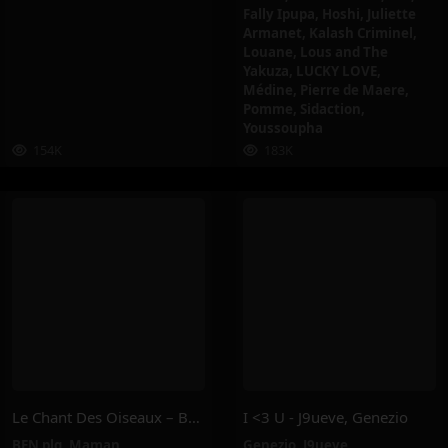
Fally Ipupa
,
Hoshi
,
Juliette
Armanet
,
Kalash Criminel
,
Louane
,
Lous and The
Yakuza
,
LUCKY LOVE
,
Médine
,
Pierre de Maere
,
Pomme
,
Sidaction
,
Youssoupha
154K
183K
Le Chant Des Oiseaux – BEN Plg, Maman
I <3 U - J9ueve, Genezio
BEN plg
,
Maman
Genezio
,
J9ueve