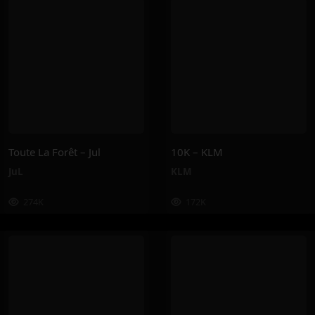
Toute La Forêt – Jul
10K – KLM
JuL
KLM
274K
172K