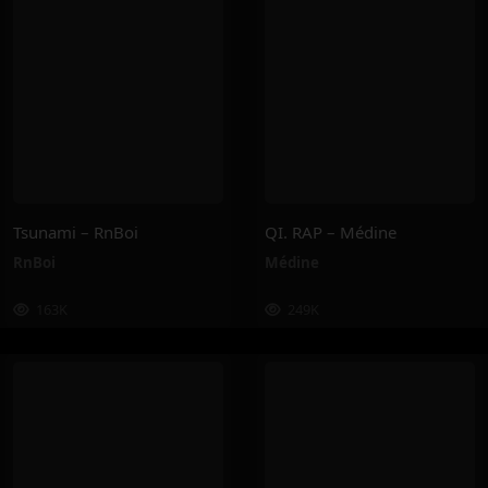
Tsunami – RnBoi
QI. RAP – Médine
RnBoi
Médine
163K
249K