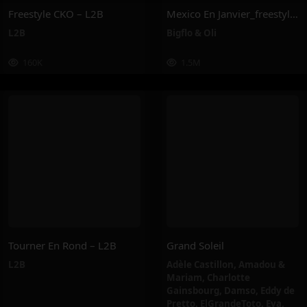
Freestyle CKO – L2B
Mexico En Janvier_freestyle 2025 – Bigflo & Oli
L2B
Bigflo & Oli
160K
1.5M
Tourner En Rond – L2B
Grand Soleil
L2B
Adèle Castillon
,
Amadou &
Mariam
,
Charlotte
Gainsbourg
,
Damso
,
Eddy de
Pretto
,
ElGrandeToto
,
Eva
,