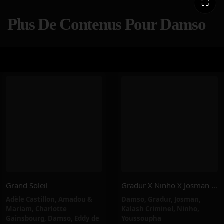
⛶
Plus De Contenus Pour Damso
Grand Soleil
Gradur X Ninho X Josman X Youssoupha X Kalash Criminel X Damso – FREE CONGO 🇨🇩
Adèle Castillon
,
Amadou &
Damso
,
Gradur
,
Josman
,
Mariam
,
Charlotte
Kalash Criminel
,
Ninho
,
Gainsbourg
,
Damso
,
Eddy de
Youssoupha