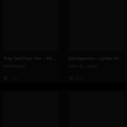
Trop Tard Pour Hier – Klem Schen
Introspection – Lynda, Imen Es
Klem Schen
Imen Es
,
Lynda
137K
181K