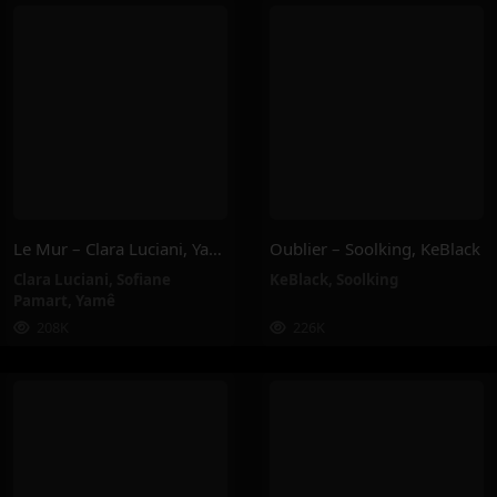
Le Mur – Clara Luciani, Yamê, Sofiane Pamart
Oublier – Soolking, KeBlack
Clara Luciani
,
Sofiane
KeBlack
,
Soolking
Pamart
,
Yamê
208K
226K