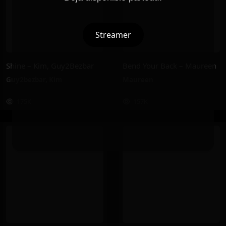
Streamer
Shine – Kim, Guy2Bezbar
Bend Your Back – Maureen
Guy2bezbar
,
Kim
Maureen
175K
157K