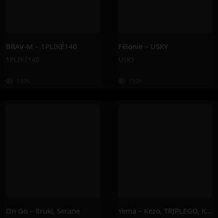
BRAV-M – 1PLIKÉ140
Félonie – USKY
1PLIKÉ140
USKY
149K
152K
On Go – 8ruki, Serane
Yema – Kezo, TRIPLEGO, Kekra