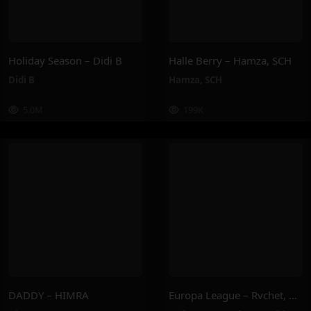
Holiday Season – Didi B
Halle Berry – Hamza, SCH
Didi B
Hamza
,
SCH
5.0M
199K
DADDY – HIMRA
Europa League – Rvchet, Guè, SNIK, Nahir, Marnz Malone