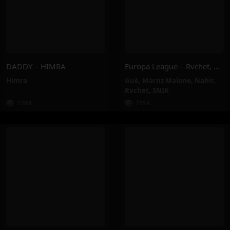
DADDY – HIMRA
Europa League – Rvchet, Guè, SNIK, Nahir, Marnz Malone
Himra
Guè
,
Marnz Malone
,
Nahir
,
Rvchet
,
SNIK
2.6M
215K