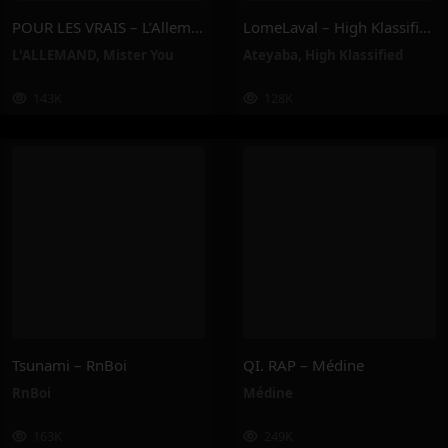
POUR LES VRAIS – L’Allemand, Mister You
LomeLaval – High Klassified, Ateyaba
L'ALLEMAND
,
Mister You
Ateyaba
,
High Klassified
143K
128K
Tsunami – RnBoi
QI. RAP – Médine
RnBoi
Médine
163K
249K