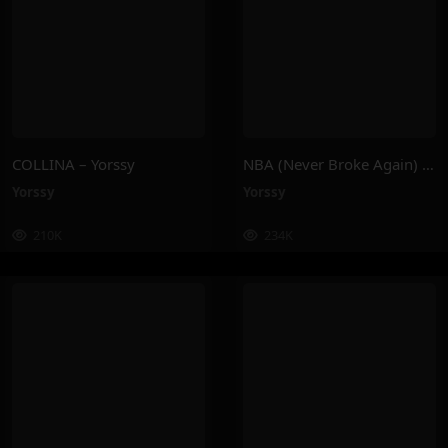
COLLINA – Yorssy
NBA (Never Broke Again) – Yorssy
Yorssy
Yorssy
210K
234K