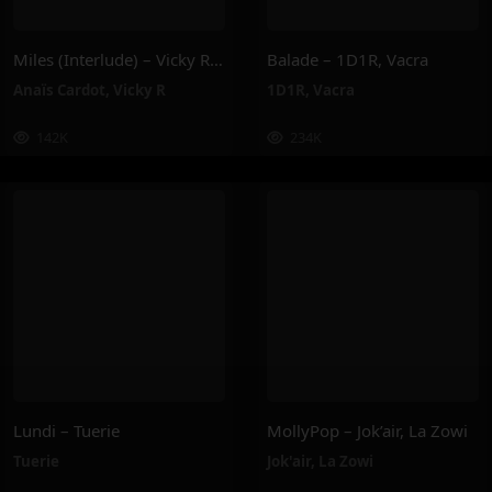
Miles (Interlude) – Vicky R, Anais Cardot
Balade – 1D1R, Vacra
Anaïs Cardot
,
Vicky R
1D1R
,
Vacra
142K
234K
Lundi – Tuerie
MollyPop – Jok’air, La Zowi
Tuerie
Jok'air
,
La Zowi