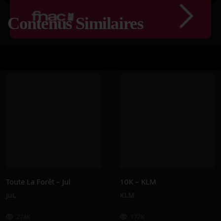
Contenus Similaires
Toute La Forêt – Jul
10K – KLM
JuL
KLM
274K
172K