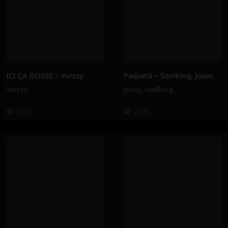
ICI ÇA BOSSE – Yorssy
Paquetà – Soolking, Josas
Yorssy
Josas
,
Soolking
217K
2.2M