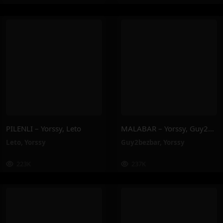
PILENLI – Yorssy, Leto
MALABAR – Yorssy, Guy2Bezbar
Leto
,
Yorssy
Guy2bezbar
,
Yorssy
223K
237K