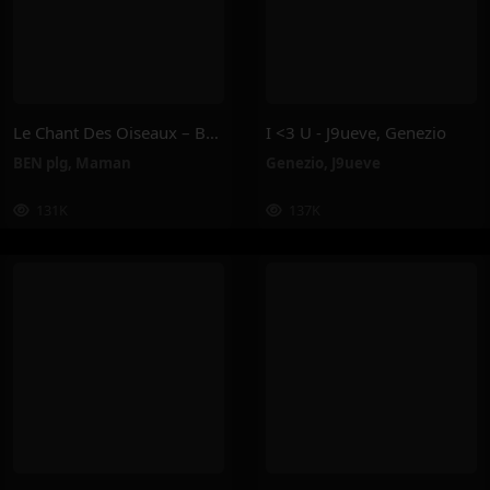
Le Chant Des Oiseaux – BEN Plg, Maman
I <3 U - J9ueve, Genezio
BEN plg
,
Maman
Genezio
,
J9ueve
131K
137K