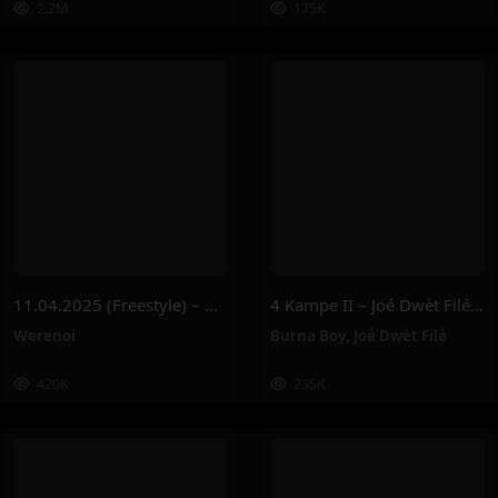
2.2M
175K
11.04.2025 (Freestyle) – Werenoi
4 Kampe II – Joé Dwèt Filé & Burna Boy
Werenoi
Burna Boy
,
Joé Dwèt Filé
420K
235K