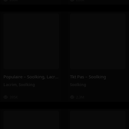
Populaire – Soolking, Lacrim
Tkt Pas – Soolking
Lacrim
,
Soolking
Soolking
395K
2.3M