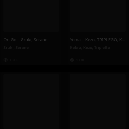
On Go – 8ruki, Serane
Yema – Kezo, TRIPLEGO, Kekra
8ruki
,
Serane
Kekra
,
Kezo
,
TripleGo
131K
133K