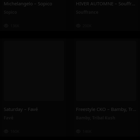
Michelangelo – Sopico
HIVER AUTOMNE – Souffrance
Sopico
Souffrance
136K
200K
Saturday – Favé
Freestyle CKO – Bamby, Tribal Kush
Favé
Bamby
,
Tribal Kush
160K
146K