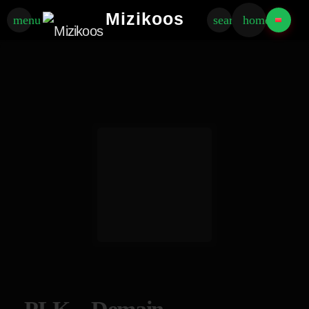
Mizikoos
menu
search
home