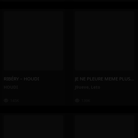
RIBÉRY – HOUDI
JE NE PLEURE MEME PLUS – J9ueve, Leto
HOUDI
J9ueve
,
Leto
145K
139K