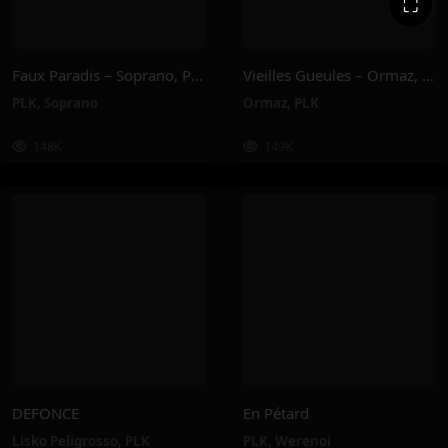
⛶
Faux Paradis – Soprano, PLK
Vieilles Gueules – Ormaz, PLK
PLK
,
Soprano
Ormaz
,
PLK
148K
149K
DEFONCE
En Pétard
Lisko Peligrosso
,
PLK
PLK
,
Werenoi