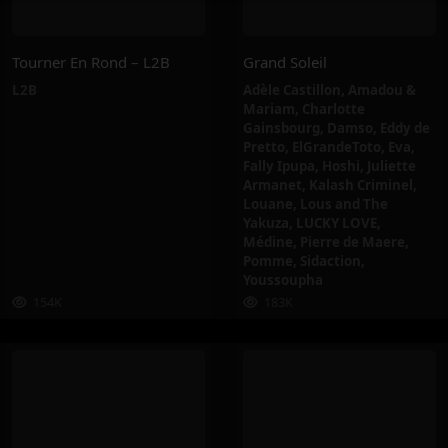
Tourner En Rond – L2B
Grand Soleil
L2B
Adèle Castillon
,
Amadou &
Mariam
,
Charlotte
Gainsbourg
,
Damso
,
Eddy de
Pretto
,
ElGrandeToto
,
Eva
,
Fally Ipupa
,
Hoshi
,
Juliette
Armanet
,
Kalash Criminel
,
Louane
,
Lous and The
Yakuza
,
LUCKY LOVE
,
Médine
,
Pierre de Maere
,
Pomme
,
Sidaction
,
Youssoupha
154K
183K