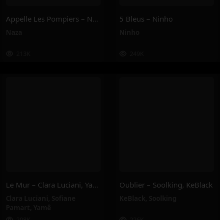
Appelle Les Pompiers – Naza
5 Bleus – Ninho
Naza
Ninho
213K
249K
Le Mur – Clara Luciani, Yamê, Sofiane Pamart
Oublier – Soolking, KeBlack
Clara Luciani
,
Sofiane
KeBlack
,
Soolking
Pamart
,
Yamê
208K
226K