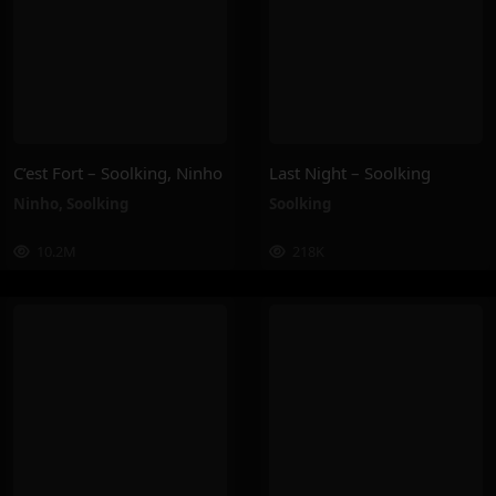
C’est Fort – Soolking, Ninho
Last Night – Soolking
Ninho
,
Soolking
Soolking
10.2M
218K