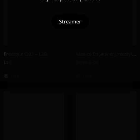
Streamer
Freestyle CKO – L2B
Mexico En Janvier_freestyle 2025 – Bigflo & Oli
L2B
Bigflo & Oli
160K
1.5M