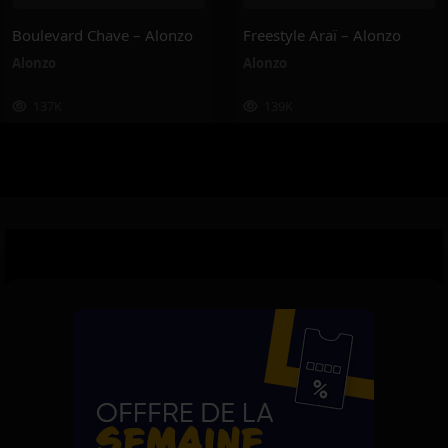
Boulevard Chave – Alonzo
Freestyle Araï – Alonzo
Alonzo
Alonzo
137K
139K