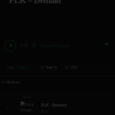
PLK – Demain
272K
0
113
vertical_align_bottom
more_horiz
Tag:
Single
In:
Rap Fr
By:
PLK
by
Mizikoos
03:03
PLK - Demain
PLK