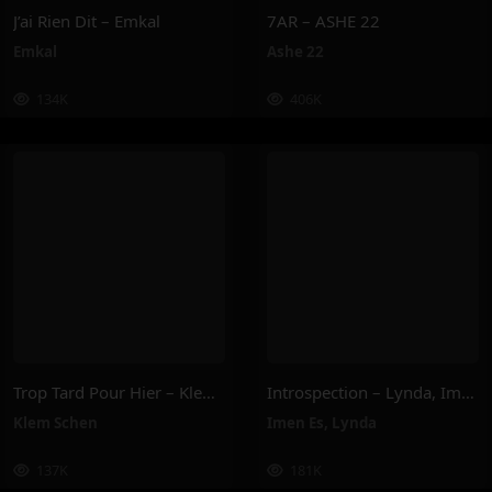
J’ai Rien Dit – Emkal
7AR – ASHE 22
Emkal
Ashe 22
134K
406K
Trop Tard Pour Hier – Klem Schen
Introspection – Lynda, Imen Es
Klem Schen
Imen Es
,
Lynda
137K
181K