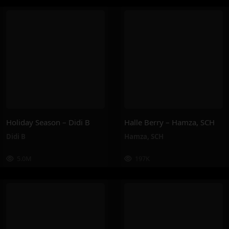
Holiday Season – Didi B
Halle Berry – Hamza, SCH
Didi B
Hamza
,
SCH
5.0M
197K