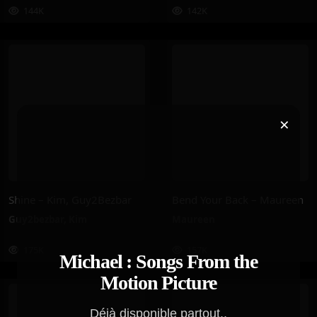
144K
142K
×
Shine – Kim, Guy2Bezbar
Bend Your Back – Maureen
Guy2bezbar
,
Kim
Maureen
175K
157K
Michael : Songs From the
Motion Picture
Déjà disponible partout..